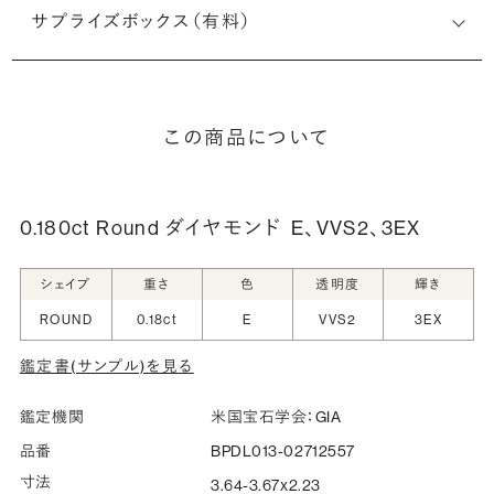
サプライズボックス（有料）
この商品について
0.180ct Round ダイヤモンド
E、VVS2、3EX
シェイプ
重さ
色
透明度
輝き
ROUND
0.18ct
E
VVS2
3EX
鑑定書(サンプル)を見る
鑑定機関
米国宝石学会：GIA
品番
BPDL013-02712557
寸法
3.64-3.67x2.23