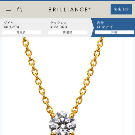
来店予約
ダイヤ
ネックレス
合計
¥69,300
¥123,000
¥192,300
再選択
再選択
詳細