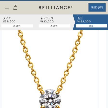
来店予約
ダイヤ
ネックレス
合計
¥69,300
¥123,000
¥192,300
再選択
再選択
詳細