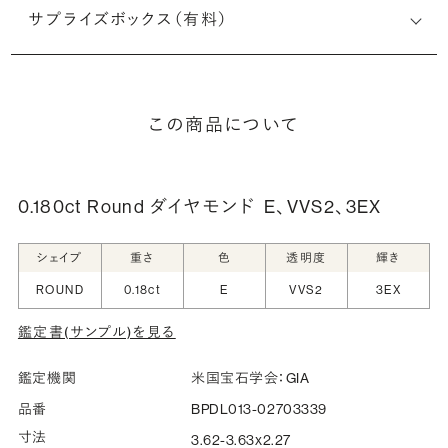
サプライズボックス（有料）
この商品について
0.180ct Round ダイヤモンド
E、VVS2、3EX
シェイプ
重さ
色
透明度
輝き
ROUND
0.18ct
E
VVS2
3EX
鑑定書(サンプル)を見る
鑑定機関
米国宝石学会：GIA
品番
BPDL013-02703339
寸法
3.62-3.63x2.27