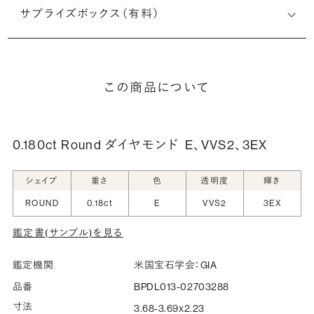
サプライズボックス（有料）
この商品について
0.180ct Round ダイヤモンド
E、VVS2、3EX
シェイプ
重さ
色
透明度
輝き
ROUND
0.18ct
E
VVS2
3EX
鑑定書(サンプル)を見る
鑑定機関
米国宝石学会：GIA
品番
BPDL013-02703288
寸法
3.68-3.69x2.23