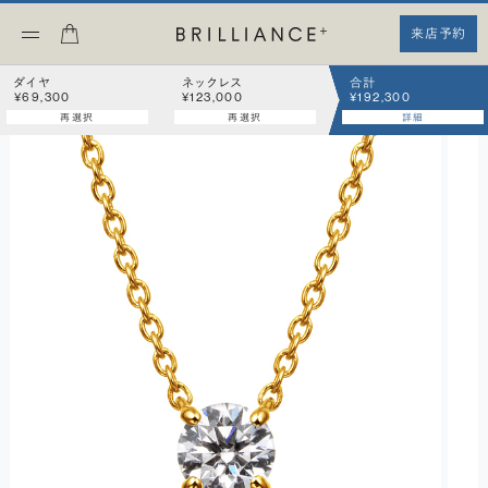
来店予約
ダイヤ
ネックレス
合計
¥69,300
¥123,000
¥192,300
再選択
再選択
詳細