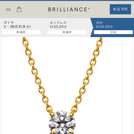
来店予約
ダイヤ
ネックレス
合計
¥ - (御成約済み)
¥123,000
¥123,000
再選択
再選択
詳細