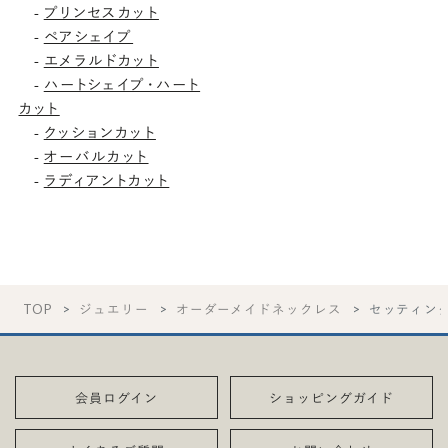
プリンセスカット
-
ペアシェイプ
-
エメラルドカット
-
ハートシェイプ・ハート
-
カット
クッションカット
-
オーバルカット
-
ラディアントカット
-
TOP
ジュエリー
オーダーメイドネックレス
セッティン
会員ログイン
ショッピングガイド