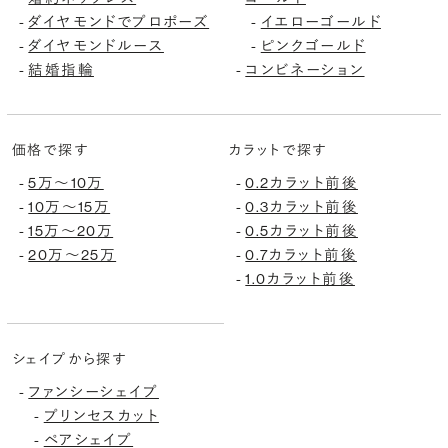
ダイヤモンドでプロポーズ
イエローゴールド
-
-
ダイヤモンドルース
ピンクゴールド
-
-
結婚指輪
コンビネーション
-
-
価格で探す
カラットで探す
5万〜10万
0.2カラット前後
-
-
10万〜15万
0.3カラット前後
-
-
15万〜20万
0.5カラット前後
-
-
20万〜25万
0.7カラット前後
-
-
1.0カラット前後
-
シェイプから探す
ファンシーシェイプ
-
プリンセスカット
-
ペアシェイプ
-