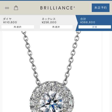
来店予約
ダイヤ
ネックレス
合計
¥110,600
¥256,000
¥366,600
再選択
再選択
詳細