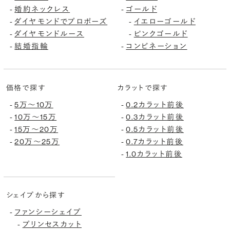
婚約ネックレス
ゴールド
-
-
ダイヤモンドでプロポーズ
イエローゴールド
-
-
ダイヤモンドルース
ピンクゴールド
-
-
結婚指輪
コンビネーション
-
-
価格で探す
カラットで探す
5万〜10万
0.2カラット前後
-
-
10万〜15万
0.3カラット前後
-
-
15万〜20万
0.5カラット前後
-
-
20万〜25万
0.7カラット前後
-
-
1.0カラット前後
-
シェイプから探す
ファンシーシェイプ
-
プリンセスカット
-