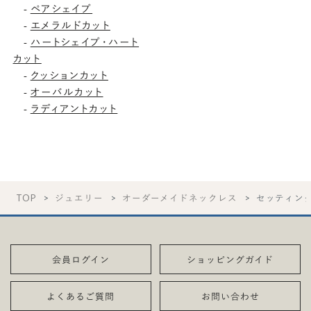
ペアシェイプ
-
エメラルドカット
-
ハートシェイプ・ハート
-
カット
クッションカット
-
オーバルカット
-
ラディアントカット
-
TOP
ジュエリー
オーダーメイドネックレス
セッティン
会員ログイン
ショッピングガイド
よくあるご質問
お問い合わせ