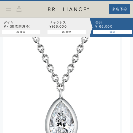
来店予約
ダイヤ
ネックレス
合計
¥ - (御成約済み)
¥166,000
¥166,000
再選択
再選択
詳細