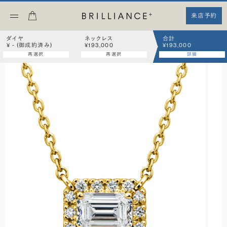
来店予約
ダイヤ
ネックレス
合計
¥ - (御成約済み)
¥193,000
¥193,000
再選択
再選択
詳細