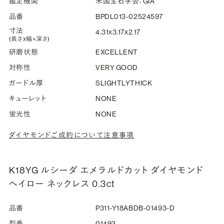
鑑定機関
米国宝石学会：GIA
品番
BPDL013-02524597
寸法
4.31x3.17x2.17
(長さx幅×深さ)
研磨状態
EXCELLENT
対称性
VERY GOOD
ガードル厚
SLIGHTLYTHICK
キューレット
NONE
蛍光性
NONE
ダイヤモンドご成約について注意事項
K18YG ルシーダ エメラルドカット ダイヤモンド
ヘイロー ネックレス 0.3ct
品番
P311-Y18ABDB-01493-D
型番
01493