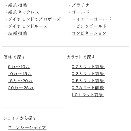
-
婚約指輪
-
プラチナ
-
婚約ネックレス
-
ゴールド
-
ダイヤモンドでプロポーズ
-
イエローゴールド
-
ダイヤモンドルース
-
ピンクゴールド
-
結婚指輪
-
コンビネーション
価格で探す
カラットで探す
-
5万〜10万
-
0.2カラット前後
-
10万〜15万
-
0.3カラット前後
-
15万〜20万
-
0.5カラット前後
-
20万〜25万
-
0.7カラット前後
-
1.0カラット前後
シェイプから探す
-
ファンシーシェイプ