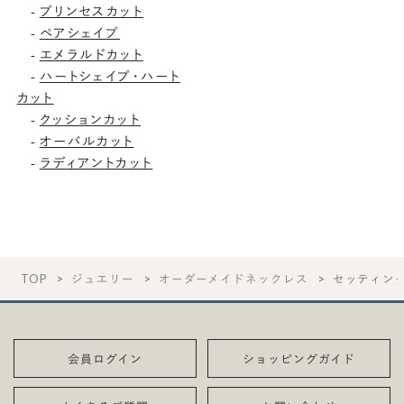
-
プリンセスカット
-
ペアシェイプ
-
エメラルドカット
-
ハートシェイプ・ハート
カット
-
クッションカット
-
オーバルカット
-
ラディアントカット
TOP
ジュエリー
オーダーメイドネックレス
セッティン
会員ログイン
ショッピングガイド