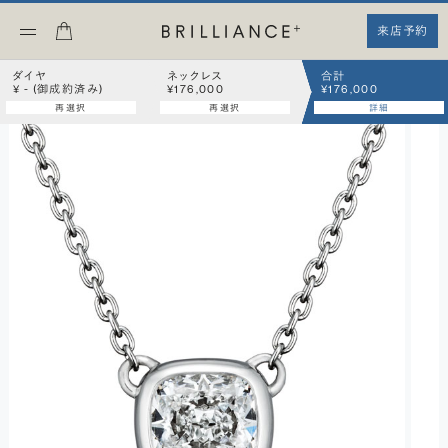
来店予約
ダイヤ
ネックレス
合計
¥ - (御成約済み)
¥176,000
¥176,000
再選択
再選択
詳細