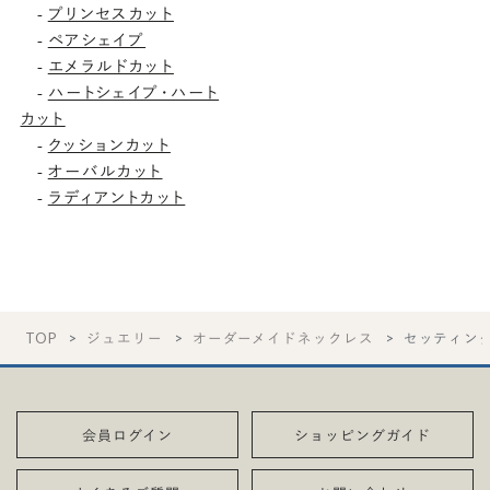
プリンセスカット
-
ペアシェイプ
-
エメラルドカット
-
ハートシェイプ・ハート
-
カット
クッションカット
-
オーバルカット
-
ラディアントカット
-
TOP
ジュエリー
オーダーメイドネックレス
セッティン
会員ログイン
ショッピングガイド