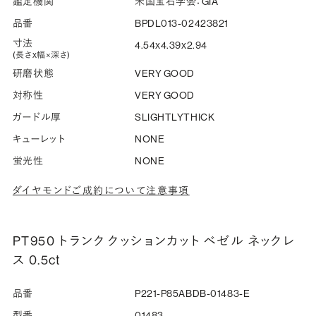
鑑定機関
米国宝石学会：GIA
品番
BPDL013-02423821
寸法
4.54x4.39x2.94
(長さx幅×深さ)
研磨状態
VERY GOOD
対称性
VERY GOOD
ガードル厚
SLIGHTLYTHICK
キューレット
NONE
蛍光性
NONE
ダイヤモンドご成約について注意事項
PT950 トランク クッションカット ベゼル ネックレ
ス 0.5ct
品番
P221-P85ABDB-01483-E
型番
01483