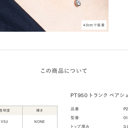
40cmで装着
この商品について
PT950 トランク ペアシ
品番
P2
透明度
輝き
型番
01
VS2
NONE
トップ厚み
3.