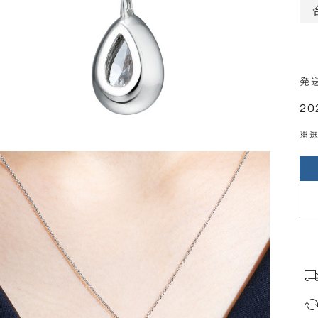
発
20
※