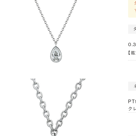
0.
【
P
クレ