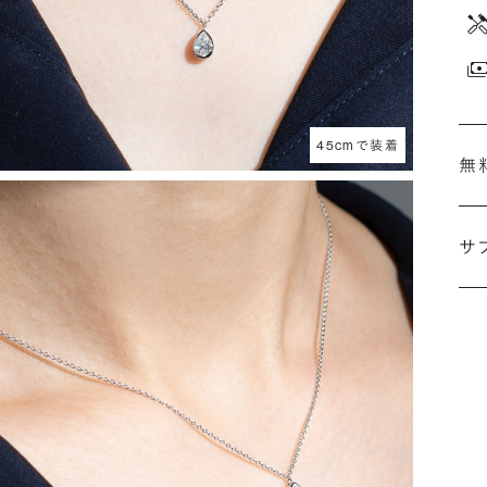
45cmで装着
無
サ