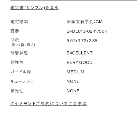
鑑定書(サンプル)を見る
鑑定機関
米国宝石学会：GIA
品番
BPDL013-02417564
寸法
5.57x3.72x2.35
(長さx幅×深さ)
研磨状態
EXCELLENT
対称性
VERY GOOD
ガードル厚
MEDIUM
キューレット
NONE
蛍光性
NONE
ダイヤモンドご成約について注意事項