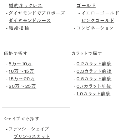
-
婚約ネックレス
-
ゴールド
-
ダイヤモンドでプロポーズ
-
イエローゴールド
-
ダイヤモンドルース
-
ピンクゴールド
-
結婚指輪
-
コンビネーション
価格で探す
カラットで探す
-
5万〜10万
-
0.2カラット前後
-
10万〜15万
-
0.3カラット前後
-
15万〜20万
-
0.5カラット前後
-
20万〜25万
-
0.7カラット前後
-
1.0カラット前後
シェイプから探す
-
ファンシーシェイプ
-
プリンセスカット