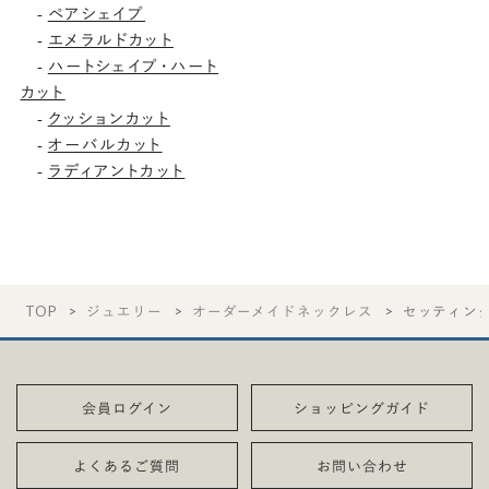
-
ペアシェイプ
-
エメラルドカット
-
ハートシェイプ・ハート
カット
-
クッションカット
-
オーバルカット
-
ラディアントカット
TOP
ジュエリー
オーダーメイドネックレス
セッティン
会員ログイン
ショッピングガイド
よくあるご質問
お問い合わせ