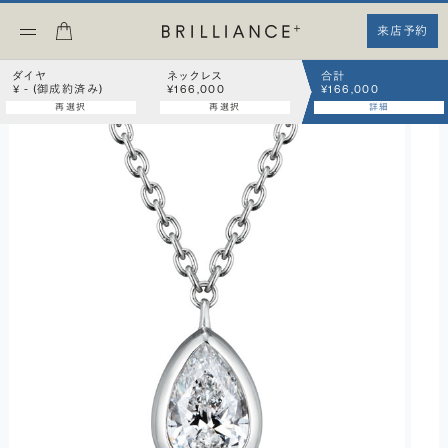
来店予約
ダイヤ
ネックレス
合計
¥ - (御成約済み)
¥166,000
¥166,000
再選択
再選択
詳細