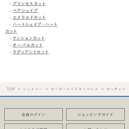
-
プリンセスカット
-
ペアシェイプ
-
エメラルドカット
-
ハートシェイプ・ハート
カット
-
クッションカット
-
オーバルカット
-
ラディアントカット
TOP
ジュエリー
オーダーメイドネックレス
セッティン
会員ログイン
ショッピングガイド