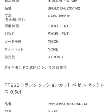
鑑定機関
米国宝石学会：GIA
品番
BPDL013-02351142
寸法
4.4x4.38x2.91
(長さx幅×深さ)
研磨状態
EXCELLENT
対称性
EXCELLENT
ガードル厚
THICK
キューレット
NONE
蛍光性
STRONG
ダイヤモンドご成約について注意事項
PT950 トランク クッションカット ベゼル ネックレ
ス 0.5ct
品番
P221-P85ABDB-01483-E
型番
01483