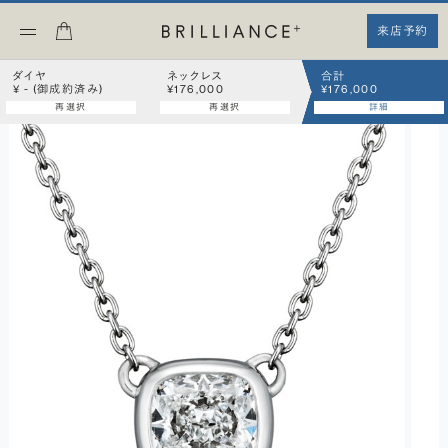
来店予約
ダイヤ
ネックレス
合計
¥ - (御成約済み)
¥176,000
¥176,000
再選択
再選択
詳細