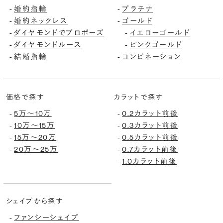
-
婚約指輪
-
プラチナ
-
婚約ネックレス
-
ゴールド
-
ダイヤモンドでプロポーズ
-
イエローゴールド
-
ダイヤモンドルース
-
ピンクゴールド
-
結婚指輪
-
コンビネーション
価格で探す
カラットで探す
-
5万〜10万
-
0.2カラット前後
-
10万〜15万
-
0.3カラット前後
-
15万〜20万
-
0.5カラット前後
-
20万〜25万
-
0.7カラット前後
-
1.0カラット前後
シェイプから探す
-
ファンシーシェイプ