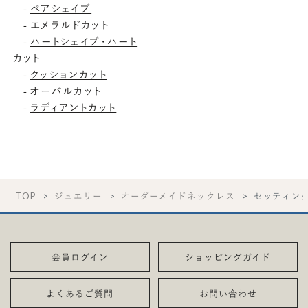
ペアシェイプ
-
エメラルドカット
-
ハートシェイプ・ハート
-
カット
クッションカット
-
オーバルカット
-
ラディアントカット
-
TOP
ジュエリー
オーダーメイドネックレス
セッティン
会員ログイン
ショッピングガイド
よくあるご質問
お問い合わせ