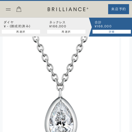
来店予約
ダイヤ
ネックレス
合計
¥ - (御成約済み)
¥166,000
¥166,000
再選択
再選択
詳細