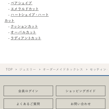
ペアシェイプ
-
エメラルドカット
-
ハートシェイプ・ハート
-
カット
クッションカット
-
オーバルカット
-
ラディアントカット
-
TOP
ジュエリー
オーダーメイドネックレス
セッティン
会員ログイン
ショッピングガイド
よくあるご質問
お問い合わせ