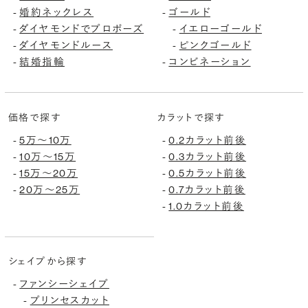
婚約ネックレス
ゴールド
-
-
ダイヤモンドでプロポーズ
イエローゴールド
-
-
ダイヤモンドルース
ピンクゴールド
-
-
結婚指輪
コンビネーション
-
-
価格で探す
カラットで探す
5万〜10万
0.2カラット前後
-
-
10万〜15万
0.3カラット前後
-
-
15万〜20万
0.5カラット前後
-
-
20万〜25万
0.7カラット前後
-
-
1.0カラット前後
-
シェイプから探す
ファンシーシェイプ
-
プリンセスカット
-