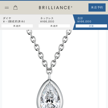
来店予約
ダイヤ
ネックレス
合計
¥ - (御成約済み)
¥166,000
¥166,000
再選択
再選択
詳細