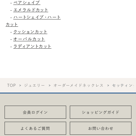
ペアシェイプ
-
エメラルドカット
-
ハートシェイプ・ハート
-
カット
クッションカット
-
オーバルカット
-
ラディアントカット
-
TOP
ジュエリー
オーダーメイドネックレス
セッティン
会員ログイン
ショッピングガイド
よくあるご質問
お問い合わせ