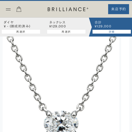
来店予約
ダイヤ
ネックレス
合計
¥ - (御成約済み)
¥129,000
¥129,000
再選択
再選択
詳細