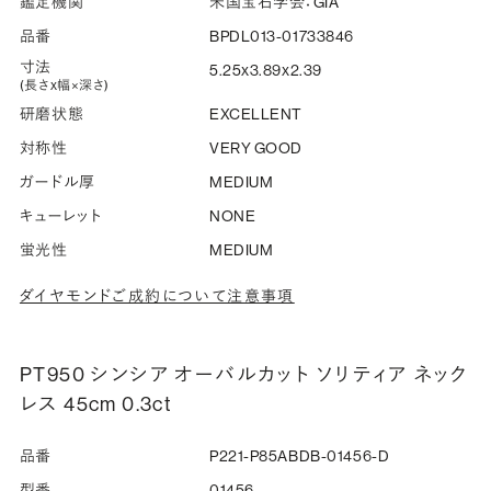
鑑定機関
米国宝石学会：GIA
品番
BPDL013-01733846
寸法
5.25x3.89x2.39
(長さx幅×深さ)
研磨状態
EXCELLENT
対称性
VERY GOOD
ガードル厚
MEDIUM
キューレット
NONE
蛍光性
MEDIUM
ダイヤモンドご成約について注意事項
PT950 シンシア オーバルカット ソリティア ネック
レス 45cm 0.3ct
品番
P221-P85ABDB-01456-D
型番
01456