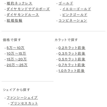
婚約ネックレス
ゴールド
-
-
ダイヤモンドでプロポーズ
イエローゴールド
-
-
ダイヤモンドルース
ピンクゴールド
-
-
結婚指輪
コンビネーション
-
-
価格で探す
カラットで探す
5万〜10万
0.2カラット前後
-
-
10万〜15万
0.3カラット前後
-
-
15万〜20万
0.5カラット前後
-
-
20万〜25万
0.7カラット前後
-
-
1.0カラット前後
-
シェイプから探す
ファンシーシェイプ
-
プリンセスカット
-