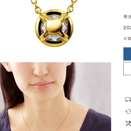
発
20
※