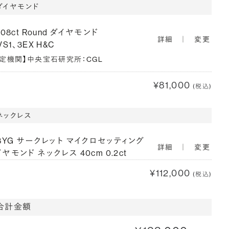
ダイヤモンド
208ct Round ダイヤモンド
詳細
｜
変更
VS1、3EX H&C
鑑定機関】中央宝石研究所：CGL
¥81,000
(税込)
ネックレス
18YG サークレット マイクロセッティング
詳細
｜
変更
ヤモンド ネックレス 40cm 0.2ct
¥112,000
(税込)
合計金額