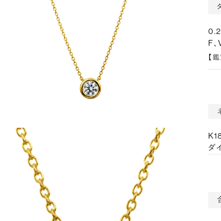
0.
F、
【
K
ダイ