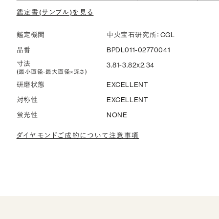
鑑定書(サンプル)を見る
鑑定機関
中央宝石研究所：CGL
品番
BPDL011-02770041
寸法
3.81-3.82x2.34
(最小直径-最大直径×深さ)
研磨状態
EXCELLENT
対称性
EXCELLENT
蛍光性
NONE
ダイヤモンドご成約について注意事項