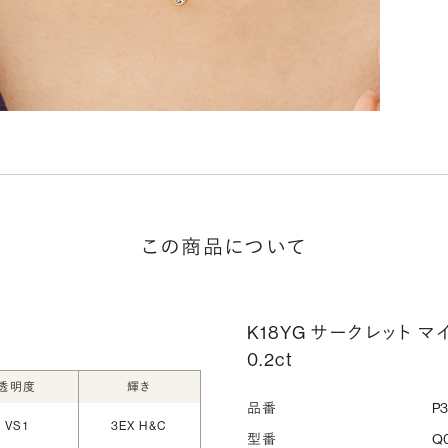
この商品について
K18YG サークレット 
0.2ct
透明度
輝き
品番
P
VS1
3EX H&C
型番
Q