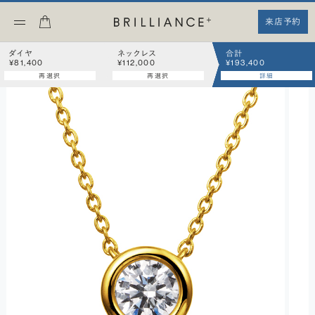
来店予約
ダイヤ
ネックレス
合計
¥81,400
¥112,000
¥193,400
再選択
再選択
詳細