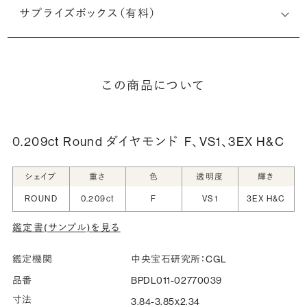
サプライズボックス（有料）
この商品について
0.209ct Round ダイヤモンド
F、VS1、3EX H&C
シェイプ
重さ
色
透明度
輝き
ROUND
0.209ct
F
VS1
3EX H&C
鑑定書(サンプル)を見る
鑑定機関
中央宝石研究所：CGL
品番
BPDL011-02770039
寸法
3.84-3.85x2.34