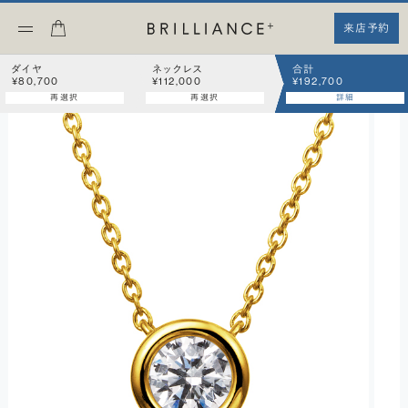
来店予約
ダイヤ
ネックレス
合計
¥80,700
¥112,000
¥192,700
再選択
再選択
詳細