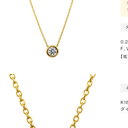
0.
F、
【
K
ダイ