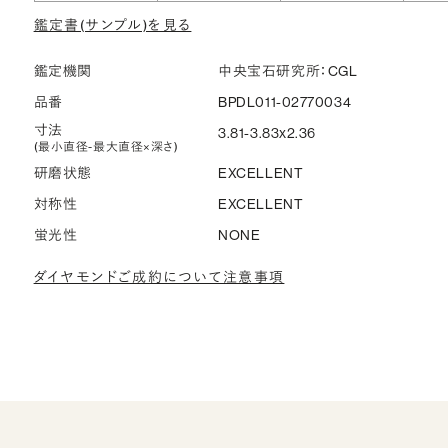
鑑定書(サンプル)を見る
鑑定機関
中央宝石研究所：CGL
品番
BPDL011-02770034
寸法
3.81-3.83x2.36
(最小直径-最大直径×深さ)
研磨状態
EXCELLENT
対称性
EXCELLENT
蛍光性
NONE
ダイヤモンドご成約について注意事項