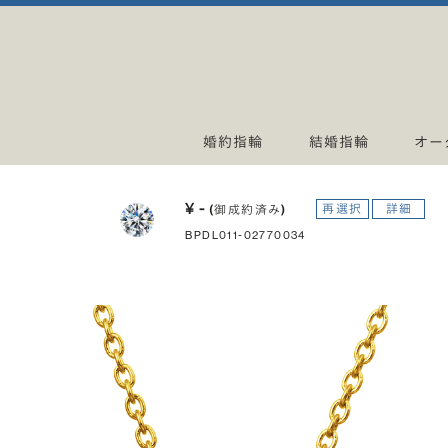
婚約指輪
結婚指輪
オー
¥ -
再選択
詳細
(御成約済み)
BPDL011-02770034