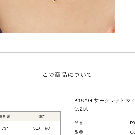
この商品について
K18YG サークレット 
0.2ct
透明度
輝き
品番
P
VS1
3EX H&C
型番
Q