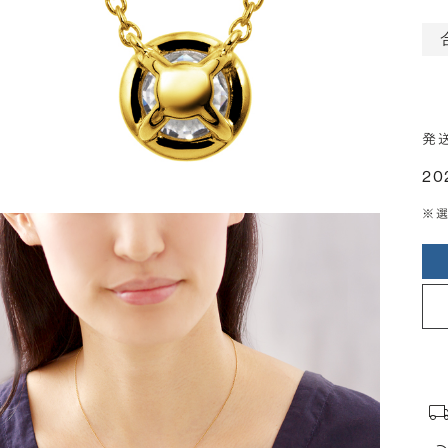
発
20
※