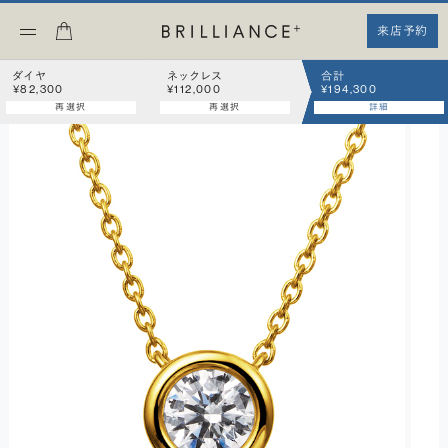
来店予約
ダイヤ
ネックレス
合計
¥82,300
¥112,000
¥194,300
再選択
再選択
詳細