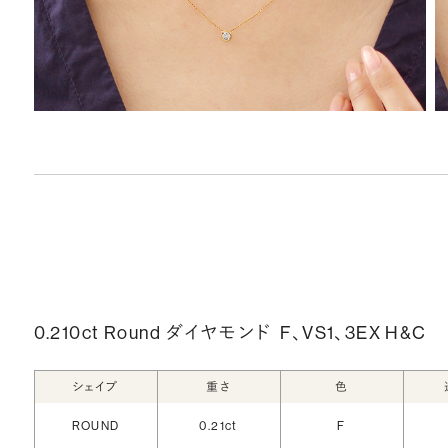
0.210ct Round ダイヤモンド
F、VS1、3EX H&C
シェイプ
重さ
色
ROUND
0.21ct
F