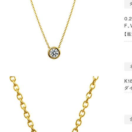
0.
F、
【
K
ダイ