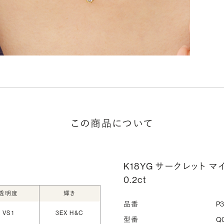
この商品について
K18YG サークレット 
0.2ct
透明度
輝き
品番
P
VS1
3EX H&C
型番
Q