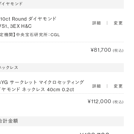
ダイヤモンド
210ct Round ダイヤモンド
詳細
｜
変更
VS1、3EX H&C
鑑定機関】中央宝石研究所：CGL
¥81,700
(税込)
ネックレス
18YG サークレット マイクロセッティング
詳細
｜
変更
ヤモンド ネックレス 40cm 0.2ct
¥112,000
(税込)
合計金額