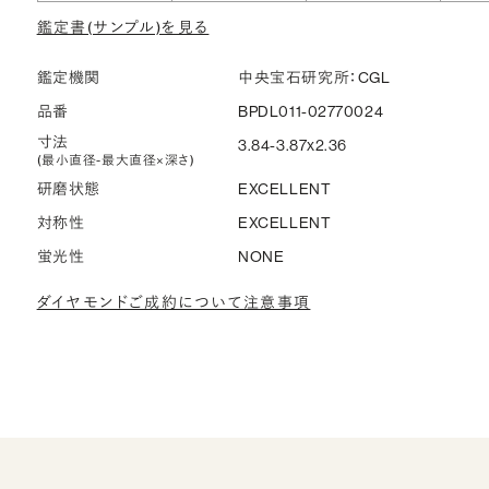
鑑定書(サンプル)を見る
鑑定機関
中央宝石研究所：CGL
品番
BPDL011-02770024
寸法
3.84-3.87x2.36
(最小直径-最大直径×深さ)
研磨状態
EXCELLENT
対称性
EXCELLENT
蛍光性
NONE
ダイヤモンドご成約について注意事項