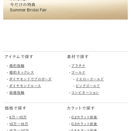
今だけの特典
Summer Bridal Fair
アイテムで探す
素材で探す
-
-
婚約指輪
プラチナ
-
-
婚約ネックレス
ゴールド
-
-
ダイヤモンドでプロポーズ
イエローゴールド
-
-
ダイヤモンドルース
ピンクゴールド
-
-
結婚指輪
コンビネーション
価格で探す
カラットで探す
-
-
5万〜10万
0.2カラット前後
-
-
10万〜15万
0.3カラット前後
-
-
15万〜20万
0.5カラット前後