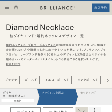
来店予約
Diamond Necklace
一粒ダイヤモンド・婚約ネックレスデザイン一覧
婚約ネックレス・プロポーズネックレス
は婚約指輪の代わりに贈られ、指輪を
着け慣れない方や職場でも身に着けやすいのが魅力です。ブリリアンスプラ
スはジュエリーブランド有数の30種以上のデザインと3万個以上のダイヤを
組み合わせるオーダーメイドスタイル。心から納得できる選択が叶います。
続きを読む
プラチナ
ゴールド
イエローゴールド
ピンクゴールド
ハ
ダイヤ
ネックレスを選ぶ
セッティング
¥ - (御成約済み)
再選択
絞り込む
並び替え