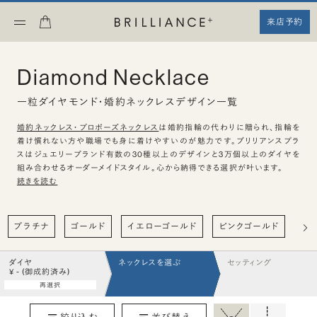
来店予約
Diamond Necklace
一粒ダイヤモンド・婚約ネックレスデザイン一覧
婚約ネックレス・プロポーズネックレス
は婚約指輪の代わりに贈られ、指輪を
着け慣れない方や職場でも身に着けやすいのが魅力です。ブリリアンスプラ
スはジュエリーブランド有数の30種以上のデザインと3万個以上のダイヤを
組み合わせるオーダーメイドスタイル。心から納得できる選択が叶います。
続きを読む
プラチナ
ゴールド
イエローゴールド
ピンクゴールド
ハ
ダイヤ
ネックレスを選ぶ
セッティング
¥ - (御成約済み)
再選択
絞り込む
並び替え