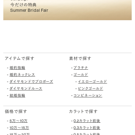
今だけの特典
Summer Bridal Fair
アイテムで探す
素材で探す
-
-
婚約指輪
プラチナ
-
-
婚約ネックレス
ゴールド
-
-
ダイヤモンドでプロポーズ
イエローゴールド
-
-
ダイヤモンドルース
ピンクゴールド
-
-
結婚指輪
コンビネーション
価格で探す
カラットで探す
-
-
5万〜10万
0.2カラット前後
-
-
10万〜15万
0.3カラット前後
-
-
15万〜20万
0.5カラット前後