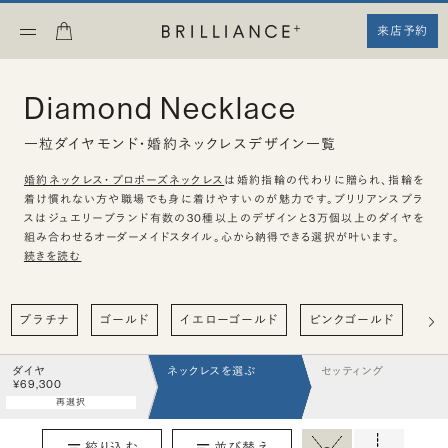
来店予約
Diamond Necklace
一粒ダイヤモンド・婚約ネックレスデザイン一覧
婚約ネックレス・プロポーズネックレス
は婚約指輪の代わりに贈られ、指輪を
着け慣れない方や職場でも身に着けやすいのが魅力です。ブリリアンスプラ
スはジュエリーブランド有数の30種以上のデザインと3万個以上のダイヤを
組み合わせるオーダーメイドスタイル。心から納得できる選択が叶います。
続きを読む
プラチナ
ゴールド
イエローゴールド
ピンクゴールド
ハ
ダイヤ
ネックレスを選ぶ
セッティング
¥69,300
再選択
絞り込む
並び替え