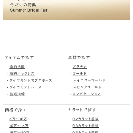
今だけの特典
Summer Bridal Fair
アイテムで探す
素材で探す
-
-
婚約指輪
プラチナ
-
-
婚約ネックレス
ゴールド
-
-
ダイヤモンドでプロポーズ
イエローゴールド
-
-
ダイヤモンドルース
ピンクゴールド
-
-
結婚指輪
コンビネーション
価格で探す
カラットで探す
-
-
5万〜10万
0.2カラット前後
-
-
10万〜15万
0.3カラット前後
-
-
15万〜20万
0.5カラット前後