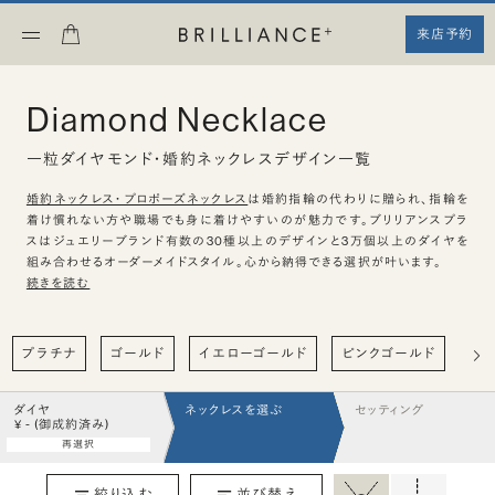
来店予約
Diamond Necklace
一粒ダイヤモンド・婚約ネックレスデザイン一覧
婚約ネックレス・プロポーズネックレス
は婚約指輪の代わりに贈られ、指輪を
着け慣れない方や職場でも身に着けやすいのが魅力です。ブリリアンスプラ
スはジュエリーブランド有数の30種以上のデザインと3万個以上のダイヤを
組み合わせるオーダーメイドスタイル。心から納得できる選択が叶います。
続きを読む
プラチナ
ゴールド
イエローゴールド
ピンクゴールド
ハ
ダイヤ
ネックレスを選ぶ
セッティング
¥ - (御成約済み)
再選択
絞り込む
並び替え