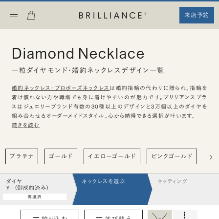
来店予約
Diamond Necklace
一粒ダイヤモンド・婚約ネックレスデザイン一覧
婚約ネックレス・プロポーズネックレス
は婚約指輪の代わりに贈られ、指輪を
着け慣れない方や職場でも身に着けやすいのが魅力です。ブリリアンスプラ
スはジュエリーブランド有数の30種以上のデザインと3万個以上のダイヤを
組み合わせるオーダーメイドスタイル。心から納得できる選択が叶います。
続きを読む
プラチナ
ゴールド
イエローゴールド
ピンクゴールド
ハ
ダイヤ
ネックレスを選ぶ
セッティング
¥ - (御成約済み)
再選択
絞り込む
並び替え