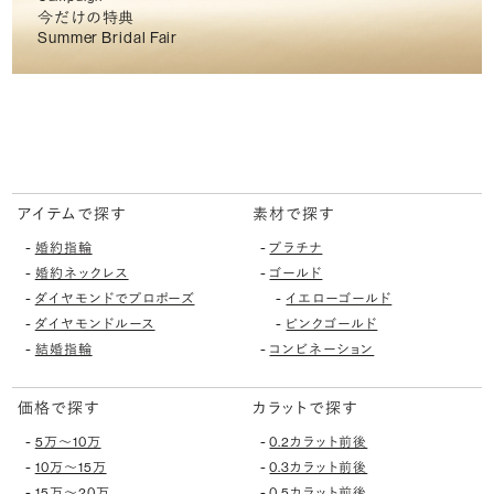
今だけの特典
Summer Bridal Fair
アイテムで探す
素材で探す
-
-
婚約指輪
プラチナ
-
-
婚約ネックレス
ゴールド
-
-
ダイヤモンドでプロポーズ
イエローゴールド
-
-
ダイヤモンドルース
ピンクゴールド
-
-
結婚指輪
コンビネーション
価格で探す
カラットで探す
-
-
5万〜10万
0.2カラット前後
-
-
10万〜15万
0.3カラット前後
-
-
15万〜20万
0.5カラット前後