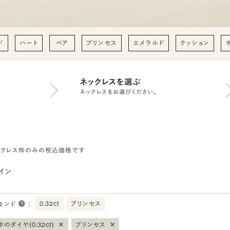
ド
ハート
ペア
プリンセス
エメラルド
クッション
ネックレスを選ぶ
ネックレスをお選びください。
ックレス枠のみの税込価格です
イン
0.32ct
プリンセス
モンド
：
×
×
のダイヤ(0.32ct)
プリンセス