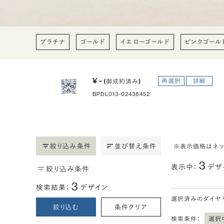
プラチナ
ゴールド
イエローゴールド
ピンクゴール
¥ -
再選択
詳細
(御成約済み)
BPDL013-02438452
絞り込み条件
並び替え条件
※表示価格はネ
3
表示中：
デザ
絞り込み条件
3
検索結果：
デザイン
選択済みのダイヤ
絞り込む
条件クリア
検索条件：
選択中