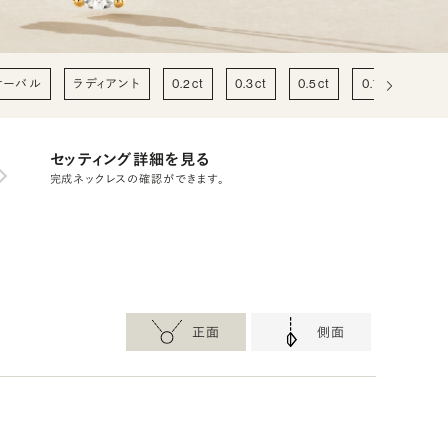
オーバル
ラディアント
0.2ct
0.3ct
0.5ct
0.7ct
1c
セッティング詳細を見る
完成ネックレスの確認ができます。
正面
側面