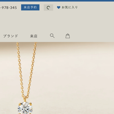
読
-978-345
お気に入り
来店予約
み
込
み
中
.
ブランド
来店
.
.