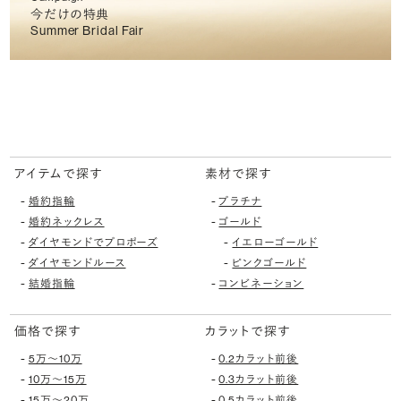
今だけの特典
Summer Bridal Fair
アイテムで探す
素材で探す
-
-
婚約指輪
プラチナ
-
-
婚約ネックレス
ゴールド
-
-
ダイヤモンドでプロポーズ
イエローゴールド
-
-
ダイヤモンドルース
ピンクゴールド
-
-
結婚指輪
コンビネーション
価格で探す
カラットで探す
-
-
5万〜10万
0.2カラット前後
-
-
10万〜15万
0.3カラット前後
-
-
15万〜20万
0.5カラット前後