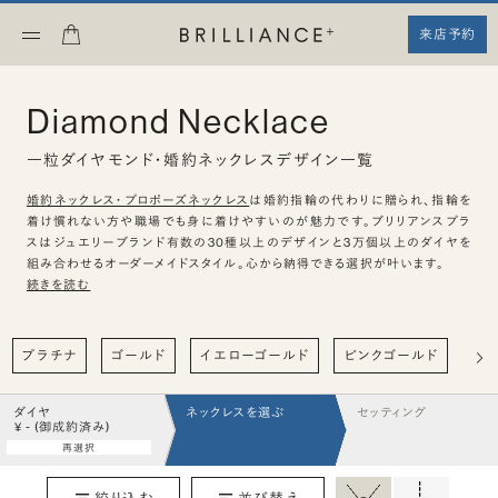
来店予約
Diamond Necklace
一粒ダイヤモンド・婚約ネックレスデザイン一覧
婚約ネックレス・プロポーズネックレス
は婚約指輪の代わりに贈られ、指輪を
着け慣れない方や職場でも身に着けやすいのが魅力です。ブリリアンスプラ
スはジュエリーブランド有数の30種以上のデザインと3万個以上のダイヤを
組み合わせるオーダーメイドスタイル。心から納得できる選択が叶います。
続きを読む
プラチナ
ゴールド
イエローゴールド
ピンクゴールド
ハ
ダイヤ
ネックレスを選ぶ
セッティング
¥ - (御成約済み)
再選択
絞り込む
並び替え