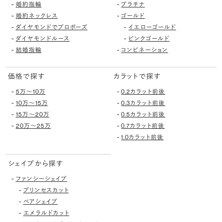
-
-
婚約指輪
プラチナ
-
-
婚約ネックレス
ゴールド
-
-
ダイヤモンドでプロポーズ
イエローゴールド
-
-
ダイヤモンドルース
ピンクゴールド
-
-
結婚指輪
コンビネーション
価格で探す
カラットで探す
-
-
5万〜10万
0.2カラット前後
-
-
10万〜15万
0.3カラット前後
-
-
15万〜20万
0.5カラット前後
-
-
20万〜25万
0.7カラット前後
-
1.0カラット前後
シェイプから探す
-
ファンシーシェイプ
-
プリンセスカット
-
ペアシェイプ
-
エメラルドカット