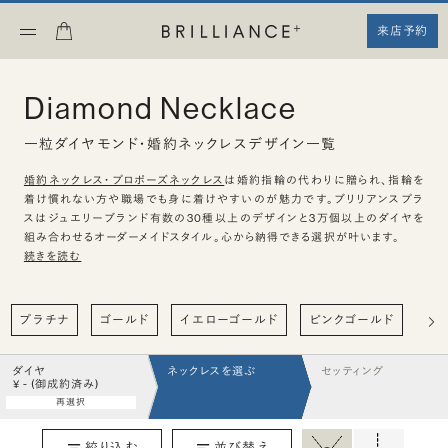
来店予約
Diamond Necklace
一粒ダイヤモンド・婚約ネックレスデザイン一覧
婚約ネックレス・プロポーズネックレス
は婚約指輪の代わりに贈られ、指輪を
着け慣れない方や職場でも身に着けやすいのが魅力です。ブリリアンスプラ
スはジュエリーブランド有数の30種以上のデザインと3万個以上のダイヤを
組み合わせるオーダーメイドスタイル。心から納得できる選択が叶います。
続きを読む
プラチナ
ゴールド
イエローゴールド
ピンクゴールド
ハ
ダイヤ
ネックレスを選ぶ
セッティング
¥ - (御成約済み)
再選択
絞り込む
並び替え