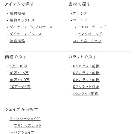
アイテムで探す
素材で探す
-
-
婚約指輪
プラチナ
-
-
婚約ネックレス
ゴールド
-
-
ダイヤモンドでプロポーズ
イエローゴールド
-
-
ダイヤモンドルース
ピンクゴールド
-
-
結婚指輪
コンビネーション
価格で探す
カラットで探す
-
-
5万〜10万
0.2カラット前後
-
-
10万〜15万
0.3カラット前後
-
-
15万〜20万
0.5カラット前後
-
-
20万〜25万
0.7カラット前後
-
1.0カラット前後
シェイプから探す
-
ファンシーシェイプ
-
プリンセスカット
-
ペアシェイプ