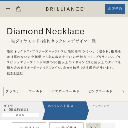
来店予約
Diamond Necklace
一粒ダイヤモンド・婚約ネックレスデザイン一覧
婚約ネックレス・プロポーズネックレス
は婚約指輪の代わりに贈られ、指輪を
着け慣れない方や職場でも身に着けやすいのが魅力です。ブリリアンスプラ
スはジュエリーブランド有数の30種以上のデザインと3万個以上のダイヤを
組み合わせるオーダーメイドスタイル。心から納得できる選択が叶います。
続きを読む
プラチナ
ゴールド
イエローゴールド
ピンクゴールド
ハ
ダイヤ
ネックレスを選ぶ
セッティング
¥ - (御成約済み)
再選択
絞り込む
並び替え