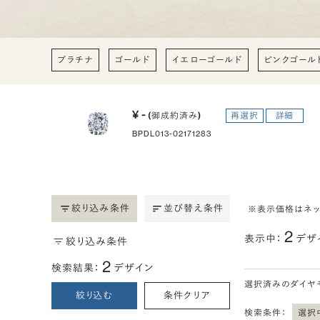
プラチナ
ゴールド
イエローゴールド
ピンクゴール
¥ -
(御成約済み)
再選択
詳細
BPDL013-02171283
絞り込み条件
並び替え条件
※表示価格はネ
2
表示中：
デザ
絞り込み条件
2
検索結果：
デザイン
選択済みのダイヤ
絞り込む
条件クリア
検索条件：
選択中