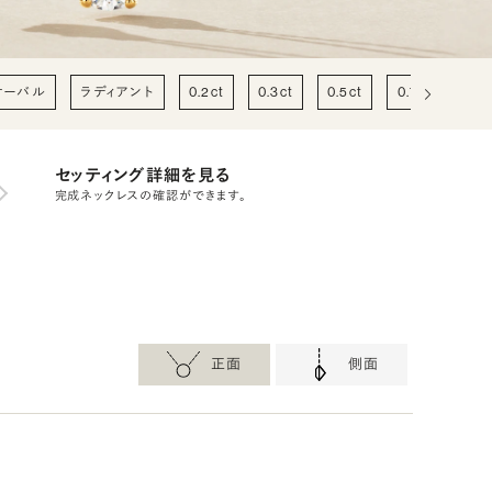
オーバル
ラディアント
0.2ct
0.3ct
0.5ct
0.7ct
1c
セッティング詳細を見る
完成ネックレスの確認ができます。
正面
側面