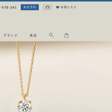
読
-978-345
お気に入り
来店予約
み
込
み
中
.
ブランド
来店
.
.