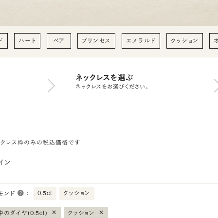
ド
ハート
ペア
プリンセス
エメラルド
クッション
ネックレスを選ぶ
ネックレスをお選びください。
ックレス枠のみの税込価格です
イン
0.5ct
クッション
モンド
：
×
×
のダイヤ(0.5ct)
クッション