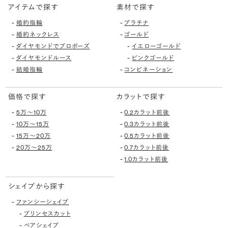
アイテムで探す
素材で探す
-
-
婚約指輪
プラチナ
-
-
婚約ネックレス
ゴールド
-
-
ダイヤモンドでプロポーズ
イエローゴールド
-
-
ダイヤモンドルース
ピンクゴールド
-
-
結婚指輪
コンビネーション
価格で探す
カラットで探す
-
-
5万〜10万
0.2カラット前後
-
-
10万〜15万
0.3カラット前後
-
-
15万〜20万
0.5カラット前後
-
-
20万〜25万
0.7カラット前後
-
1.0カラット前後
シェイプから探す
-
ファンシーシェイプ
-
プリンセスカット
-
ペアシェイプ