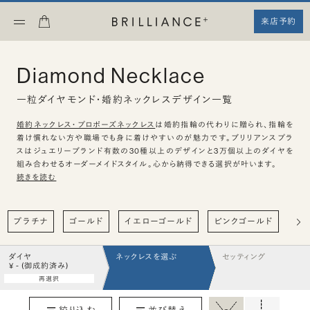
来店予約
Diamond Necklace
一粒ダイヤモンド・婚約ネックレスデザイン一覧
婚約ネックレス・プロポーズネックレス
は婚約指輪の代わりに贈られ、指輪を
着け慣れない方や職場でも身に着けやすいのが魅力です。ブリリアンスプラ
スはジュエリーブランド有数の30種以上のデザインと3万個以上のダイヤを
組み合わせるオーダーメイドスタイル。心から納得できる選択が叶います。
続きを読む
プラチナ
ゴールド
イエローゴールド
ピンクゴールド
ハ
ダイヤ
ネックレスを選ぶ
セッティング
¥ - (御成約済み)
再選択
絞り込む
並び替え