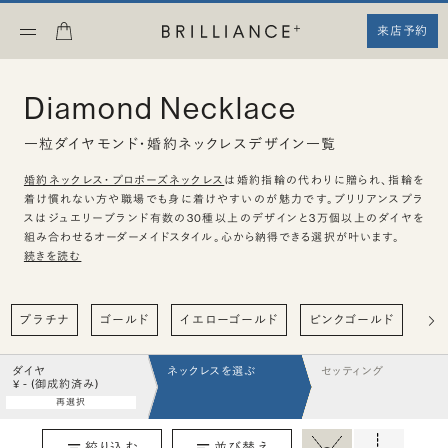
来店予約
Diamond Necklace
一粒ダイヤモンド・婚約ネックレスデザイン一覧
婚約ネックレス・プロポーズネックレス
は婚約指輪の代わりに贈られ、指輪を
着け慣れない方や職場でも身に着けやすいのが魅力です。ブリリアンスプラ
スはジュエリーブランド有数の30種以上のデザインと3万個以上のダイヤを
組み合わせるオーダーメイドスタイル。心から納得できる選択が叶います。
続きを読む
プラチナ
ゴールド
イエローゴールド
ピンクゴールド
ハ
ダイヤ
ネックレスを選ぶ
セッティング
¥ - (御成約済み)
再選択
絞り込む
並び替え