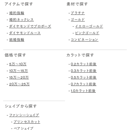
アイテムで探す
素材で探す
-
-
婚約指輪
プラチナ
-
-
婚約ネックレス
ゴールド
-
-
ダイヤモンドでプロポーズ
イエローゴールド
-
-
ダイヤモンドルース
ピンクゴールド
-
-
結婚指輪
コンビネーション
価格で探す
カラットで探す
-
-
5万〜10万
0.2カラット前後
-
-
10万〜15万
0.3カラット前後
-
-
15万〜20万
0.5カラット前後
-
-
20万〜25万
0.7カラット前後
-
1.0カラット前後
シェイプから探す
-
ファンシーシェイプ
-
プリンセスカット
-
ペアシェイプ