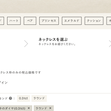
ド
ハート
ペア
プリンセス
エメラルド
クッション
ネックレスを選ぶ
ネックレスをお選びください。
ックレス枠のみの税込価格です
ザイン
0.31ct
ラウンド
モンド
：
×
×
のダイヤ(0.31ct)
ラウンド