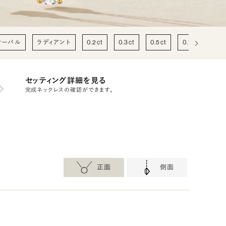
オーバル
ラディアント
0.2ct
0.3ct
0.5ct
0.7ct
1c
セッティング詳細を見る
完成ネックレスの確認ができます。
正面
側面