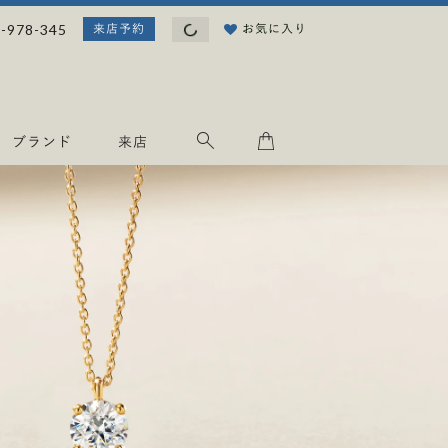
読
-978-345
お気に入り
来店予約
み
込
み
中
.
ブランド
来店
.
.