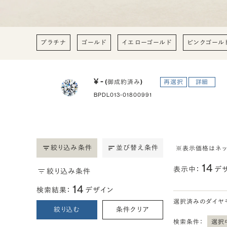
プラチナ
ゴールド
イエローゴールド
ピンクゴール
¥ -
(御成約済み)
再選択
詳細
BPDL013-01800991
絞り込み条件
並び替え条件
※表示価格はネ
14
表示中：
デ
絞り込み条件
14
検索結果：
デザイン
選択済みのダイヤ
絞り込む
条件クリア
検索条件：
選択中