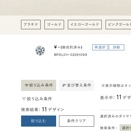
プラチナ
ゴールド
イエローゴールド
ピンクゴール
¥ -
(御成約済み)
再選択
詳細
BPDL011-02291099
絞り込み条件
並び替え条件
※表示価格はネ
11
表示中：
デザ
絞り込み条件
11
検索結果：
デザイン
選択済みのダイヤ
絞り込む
条件クリア
検索条件：
選択中