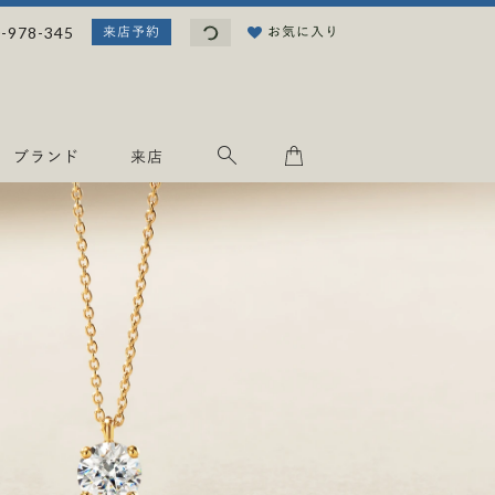
読
-978-345
お気に入り
来店予約
み
込
み
中
.
ブランド
来店
.
.