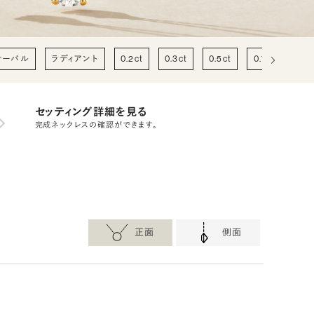
オーバル
ラディアント
0.2ct
0.3ct
0.5ct
0.7ct
1c
セッティング詳細を見る
完成ネックレスの確認ができます。
正面
側面