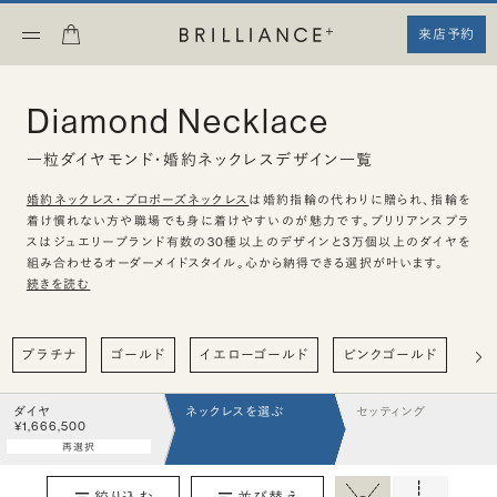
来店予約
Diamond Necklace
一粒ダイヤモンド・婚約ネックレスデザイン一覧
婚約ネックレス・プロポーズネックレス
は婚約指輪の代わりに贈られ、指輪を
着け慣れない方や職場でも身に着けやすいのが魅力です。ブリリアンスプラ
スはジュエリーブランド有数の30種以上のデザインと3万個以上のダイヤを
組み合わせるオーダーメイドスタイル。心から納得できる選択が叶います。
続きを読む
プラチナ
ゴールド
イエローゴールド
ピンクゴールド
ハ
ダイヤ
ネックレスを選ぶ
セッティング
¥1,666,500
再選択
絞り込む
並び替え