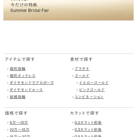
今だけの特典
Summer Bridal Fair
アイテムで探す
素材で探す
-
-
婚約指輪
プラチナ
-
-
婚約ネックレス
ゴールド
-
-
ダイヤモンドでプロポーズ
イエローゴールド
-
-
ダイヤモンドルース
ピンクゴールド
-
-
結婚指輪
コンビネーション
価格で探す
カラットで探す
-
-
5万〜10万
0.2カラット前後
-
-
10万〜15万
0.3カラット前後
-
-
15万〜20万
0.5カラット前後