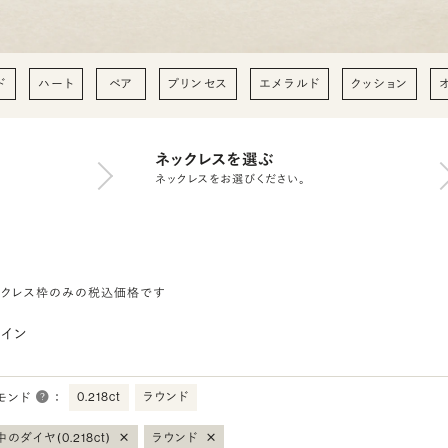
ド
ハート
ペア
プリンセス
エメラルド
クッション
ネックレスを選ぶ
ネックレスをお選びください。
ックレス枠のみの税込価格です
イン
0.218ct
ラウンド
モンド
：
×
×
のダイヤ(0.218ct)
ラウンド