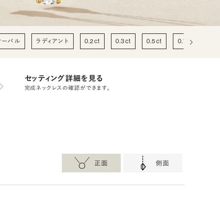
オーバル
ラディアント
0.2ct
0.3ct
0.5ct
0.7ct
1c
セッティング詳細を見る
完成ネックレスの確認ができます。
正面
側面