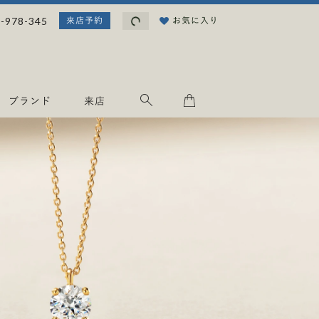
読
-978-345
お気に入り
来店予約
み
込
み
中
.
ブランド
来店
.
.