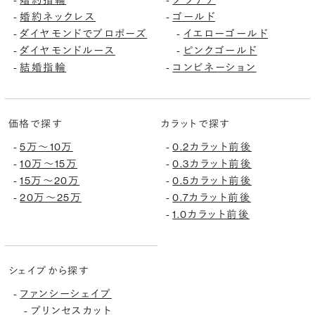
婚約ネックレス
ゴールド
-
-
ダイヤモンドでプロポーズ
イエローゴールド
-
-
ダイヤモンドルース
ピンクゴールド
-
-
結婚指輪
コンビネーション
-
-
価格で探す
カラットで探す
5万〜10万
0.2カラット前後
-
-
10万〜15万
0.3カラット前後
-
-
15万〜20万
0.5カラット前後
-
-
20万〜25万
0.7カラット前後
-
-
1.0カラット前後
-
シェイプから探す
ファンシーシェイプ
-
プリンセスカット
-