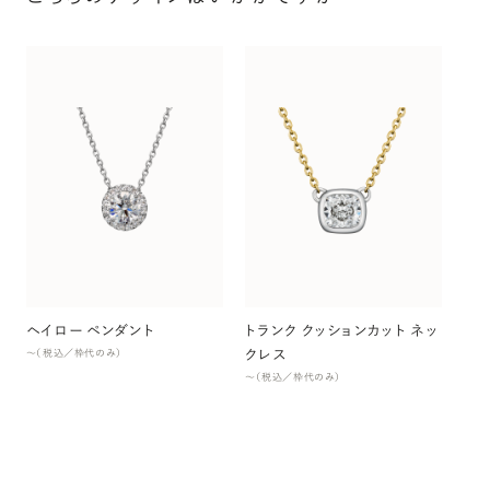
サ
レ
〜（
ヘイロー ペンダント
トランク クッションカット ネッ
クレス
〜（税込／枠代のみ）
〜（税込／枠代のみ）