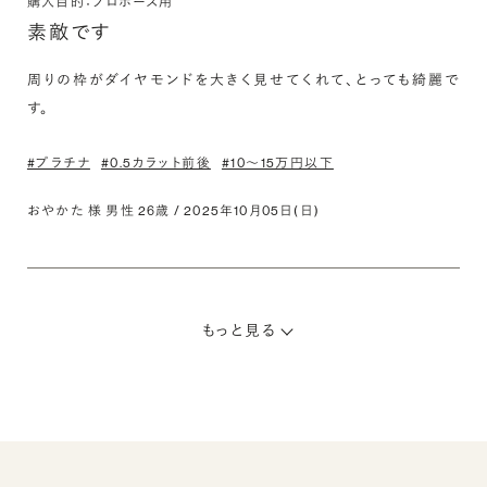
購入目的：プロポーズ用
素敵です
周りの枠がダイヤモンドを大きく見せてくれて、とっても綺麗で
す。
#プラチナ
#0.5カラット前後
#10〜15万円以下
おやかた 様 男性 26歳 / 2025年10月05日(日)
もっと見る