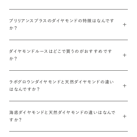
鑑定書について
ブリリアンスプラスでは安心してご購入いただけるように30日
ブリリアンスプラスでは豊富なバリエーションのダイヤモンドを
ブリリアンスプラスのダイヤモンドの特徴はなんです
間の返品保証を設けています。
また、ブリリアンスプラスではお相手のお誕生日など、思い入れ
ご用意しているため、思い出の日にちなんだカラット数のダイヤ
か？
のある日付にちなんだカラット数にする『アニバーサリーダイヤ
モンドや、ペアシェイプやエメラルドカットなどお相手の印象に
また、ブリリアンスプラスでジュエリーに仕立てた後には「リン
モンド』という選び方も人気です。
あったフォルムの一石をお選びいただくことも可能です。
・国内有数の多彩なラインナップ
グのサイズ直し」や「石の留め直し」など、商品ご購入後も末永く
ダイヤモンドルースはどこで買うのがおすすめです
種類、品質、価格に至るまで、あらゆる価値観に合う多様なダイ
愛用いただけるよう、充実したアフターケアサービスもご用意し
アニバーサリーダイヤモンドについて
ダイヤモンドでプロポーズについて
か？
ヤモンドをご用意しています。一般的な天然のラウンドシェイプ
ております。
だけでも3万個以上。選択肢が多いからこそ、お一人おひとりに
ダイヤモンドを購入する際には、次のような条件を満たすブラン
最適なご提案ができます。
※修理対象はブリリアンスプラスの商品のみとなります
また、ブリリアンスプラスではより華やかなダイヤモンドでのプ
ラボグロウンダイヤモンドと天然ダイヤモンドの違い
ドや店舗を選ぶことをおすすめします。
※商品の種類や状態などにより、サービスを承れない場合がご
ロポーズを叶えるために、オリジナルのギフトボックスの『サプ
はなんですか？
・業界の当たり前にとらわれない適正価格と透明性
ざいます。予めご了承ください
ライズボックス』もご用意しております。
・鑑定書が付属する
流通の上流からの仕入れ、余分な在庫を持たない取り組みなど
ラボグロウンダイヤモンドと天然のダイヤモンドの大きな違いは
大切なダイヤモンドだからこそ、鑑定書で品質を保証されている
で、従来のマージンの大半をカットし、ダイヤモンドの適正価格
サプライズボックスとは
アフターサービスについて
海底ダイヤモンドと天然ダイヤモンドの違いはなんで
「生み出される環境」と「生成されるまでにかかる時間」です。
ことは非常に重要です。鑑定書はブランドや店舗が独自に発行
を実現。一石ごとの価格・品質情報もすべて公開しています。
すか？
するものではなく、信頼のおける第三者鑑定機関によって発行
ラボグロウンダイヤモンドは研究所（ラボ）で生成され、必要とさ
されたものの方が、より安心感が高まります。
・婚約指輪・婚約ネックレスに留める一石を自分で選べる
天然ダイヤモンドは鉱山より採掘されます。一方でブリリアンス
れる期間は数週間です。対して天然のダイヤモンドは、長い年月