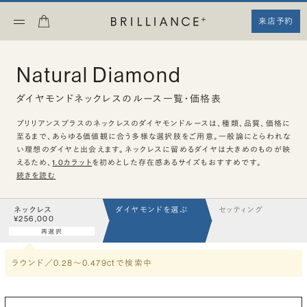
来店予約
Natural Diamond
ダイヤモンドネックレスのルース一覧・価格表
ブリリアンスプラスのネックレスのダイヤモンドルースは、種類、品質、価格に
至るまで、あらゆる価値観に合う多様な選択肢をご用意。一般論にとらわれな
い理想のダイヤと出会えます。ネックレスに留めるダイヤは大きめのものが映
えるため、
1.0カラット
を初めとした存在感あるサイズもおすすめです。
続きを読む
ネックレス
ダイヤモンドを選ぶ
セッティング
¥256,000
再選択
ラウンド／0.28〜0.479ct
で検索中