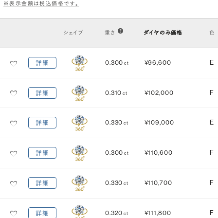
※表示金額は税込価格です。
VS2
VS1
VVS2
VVS1
IF
FL
シェイプ
重さ
ダイヤのみ価格
色
カット
(輝き)
0.300
¥96,600
E
詳細
ct
Excellent
3EX
H&C EX
3EX H&C
0.310
¥102,000
F
詳細
ct
鑑定機関
米国宝石学会：GIA
中央宝石研究所：CGL
0.330
¥109,000
E
詳細
ct
研磨状態
対称性
VERY GOOD
VERY GOOD
0.300
¥110,600
F
詳細
ct
EXCELLENT
EXCELLENT
蛍光性
0.330
¥110,700
F
詳細
ct
NONE
FAINT
MEDIUM
STRONG
0.320
¥111,800
F
詳細
ct