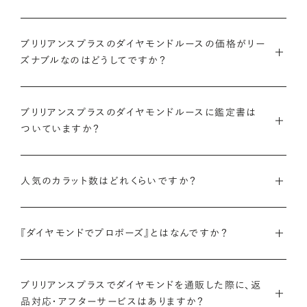
ブリリアンスプラスのダイヤモンドルースの価格がリー
ズナブルなのはどうしてですか？
インターネットを活用し自社オンラインストアからお客様に直接
ブリリアンスプラスのダイヤモンドルースに鑑定書は
お届けすることで、中間マージンを大幅に省き、最適な価格と豊
ついていますか？
富なバリエーションを実現しています。
弊社サイトの
検索画面
すべてのダイヤモンドには、国内外の最
ご予算はそのままに、想像以上の品質のダイヤモンドを。特別な
人気のカラット数はどれくらいですか？
大手鑑定機関（第三者鑑定機関）が発行した鑑定書（ダイヤモン
想いを託すのにふさわしい高品質な輝きを、多くの方にご提供
ドグレーディングレポート）が付属します。
します。
ブリリアンスプラスでは、華やかな存在感と日常使いのしやす
『ダイヤモンドでプロポーズ』とはなんですか？
さを兼ね備えた0.300〜0.399カラットが人気ですが、最近で
さらに、ブリリアンスプラスでは自社で検査を実施し、独自に設
詳しくはこちら
は1.000カラット以上の存在感のあるダイヤモンドへの注目も
けた厳格な品質基準をクリアしたダイヤモンドのみをお届けい
ダイヤモンドのルース（裸石）だけでサプライズプロポーズをし、
高まっています。
たします。
ブリリアンスプラスでダイヤモンドを通販した際に、返
成功したらパートナーと一緒に婚約指輪やネックレスのデザイ
品対応・アフターサービスはありますか？
ンを選ぶ、新しいプロポーズの形です。
ブリリアンスプラスのダイヤモンド人気ランキングを見る