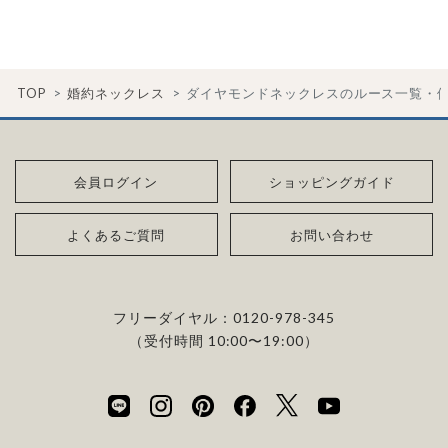
ダイヤモンド供給元のデータと直接繋がる独自の検索画面で、
プラスで取り扱っている海底ダイヤモンドは、鉱山から雨風など
をかけて地中で育まれたものです。
・保証がある
品質を細かく設定し検索が可能です。限られた候補から選ぶの
により削られたダイヤモンド原石が何千年もかけ海底までたど
万が一、鑑定書の内容が違っているなどした際に、返品や交換
ではなく、まだ誰も触れていないダイヤモンドから、品質も価格
り着き、それをプロのダイバーが採取します。
どちらも単一元素（炭素）で出来ているため、物理的にも光学的
が可能かも確認しておきたいポイントです。
も納得するあなただけの一石を探し婚約指輪・婚約ネックレス
TOP
婚約ネックレス
ダイヤモンドネックレスのルース一覧・
にも同じ特性を持っており、同等の輝きを放ちます。
をオーダーしていただけます。
海底ダイヤモンドは、環境負荷とスタッフの安全に配慮した採
・取り扱いの品質が希望と合っている
取方法が採用されている「地球と人へのやさしさ」そして「高い
ダイヤモンドの品質に正解はありません。すべてにおいて最高
詳しくはこちら
・鑑定書が付属
希少性」が特徴です。
会員ログイン
ショッピングガイド
級の水準を求める方もいらっしゃれば、予算を最大限にいかす
婚約指輪用のすべてのダイヤモンドに、国内外の信頼性の高い
ためにカラットなど特定の品質に重点を置き選びたい方もいら
鑑定機関が発行した鑑定書が付き、品質が保証されます。
また海底ダイヤモンドには品質鑑定書とは別に、ダイヤモンド
よくあるご質問
お問い合わせ
っしゃいます。ブランドや店舗で扱っているダイヤモンドの品質
の採取場所が記載された独自の証明書が付属します。
範囲や選択の自由度が、ご自身の求めている方向性と合致して
・メレダイヤモンドまでブライダル品質
いることで、より満足度の高い決断ができるはずです。
婚約指輪にさらなる華やかさを添える小ぶりなダイヤモンドも、
詳しくはこちら
フリーダイヤル：
0120-978-345
一般的にブライダルで使われる品質以上のもののみを厳選して
（受付時間 10:00〜19:00）
・希望に寄り添う提案を受けられる
使用しています。輝きの違いをお楽しみください。
ただ売れ筋をおすすめするのではなく、ご自身の希望やニーズ
を踏まえて最適な提案をしてくれる店舗を選べると、心から納得
わたしたちのダイヤモンドについて
できるダイヤモンド選びにつながります。