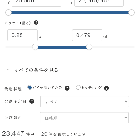
¥
¥
カラット
(重さ)
ct
ct
すべての条件を見る
クイック検索
ダイヤモンドのみ
セッティング
発送状態
ブランドで人気の品質
ダイヤモンドでプロポーズにおすすめ
発送予定日
カラー
(色)
並び替え
I
H
G
F
E
D
23,447
1~ 20
件中
件を表示しています
クラリティ
(透明度)