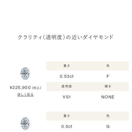
クラリティ（透明度）の近いダイヤモンド
重さ
色
0.53ct
F
透明度
輝き
¥225,900
(税込)
詳しく見る
VS1
NONE
重さ
色
0.5ct
G