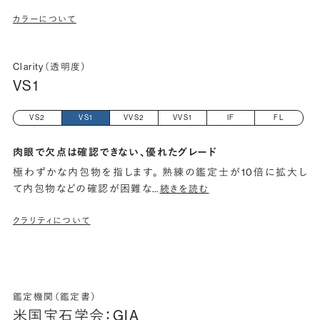
カラーについて
Clarity（透明度）
VS1
VS2
VS1
VVS2
VVS1
IF
FL
肉眼で欠点は確認できない、優れたグレード
極わずかな内包物を指します。 熟練の鑑定士が10倍に拡大し
て内包物などの確認が困難な
…
続きを読む
クラリティについて
鑑定機関（鑑定書）
米国宝石学会：GIA