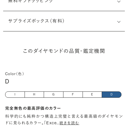
無料ギフトラッピング
6511986644
サプライズボックス（有料）
(長さx幅×深さ)
このダイヤモンドの品質・鑑定機関
Color（色）
D
I
H
G
F
E
D
完全無色の最高評価のカラー
科学的にも純粋かつ構造上完璧と言える最高級のダイヤモン
ドに見られるカラー。「Exce
…
続きを読む