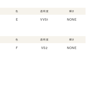
色
透明度
輝き
E
VVS1
NONE
色
透明度
輝き
F
VS2
NONE