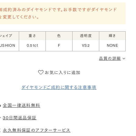
御成約済みのダイヤモンドです。お手数ですがダイヤモンド
を変更してください。
シェイプ
重さ
色
透明度
輝き
USHION
0.51ct
F
VS2
NONE
品質の詳細
お気に入りに追加
ダイヤモンドご成約に関する注意事項
全国一律送料無料
30日間返品保証
永久無料保証のアフターサービス