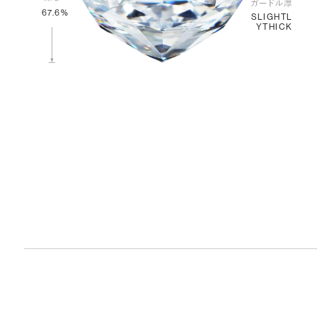
67.6%
SLIGHTL
YTHICK