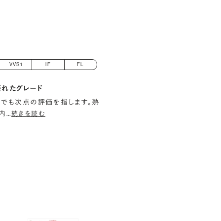
VVS1
IF
FL
優れたグレード
でも次点の評価を指します。熟
内
…
続きを読む