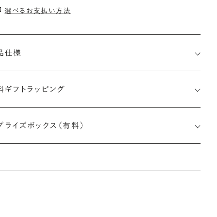
選べるお支払い方法
品仕様
料ギフトラッピング
1518893724
プライズボックス（有料）
さx幅×深さ)