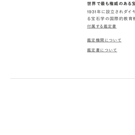
世界で最も権威のある
1931年に設立されダ
る宝石学の国際的教育機
付属する鑑定書
鑑定機関について
鑑定書について