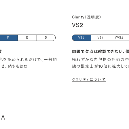
Clarity（透明度）
VS2
F
E
D
VS2
VS1
VVS2
質
肉眼で欠点は確認できない、
色を認められるだけで、一般的
極わずかな内包物の評価の中
ませ
…
練の鑑定士が10倍に拡大して
続きを読む
クラリティについて
IA