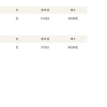
色
透明度
輝き
D
VVS2
NONE
色
透明度
輝き
E
VVS1
NONE