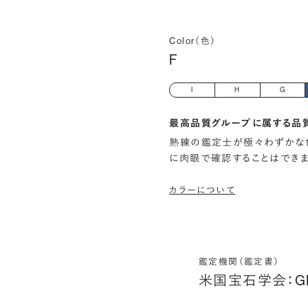
Color（色）
F
I
H
G
最高品質グループに属する品
熟練の鑑定士が極々わずかな
に肉眼で確認することはでき
カラーについて
鑑定機関（鑑定書）
米国宝石学会：G