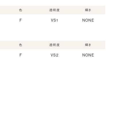
色
透明度
輝き
F
VS1
NONE
色
透明度
輝き
F
VS2
NONE