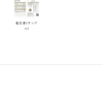
鑑定書(サンプ
ル)