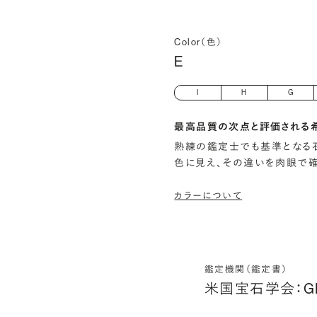
Color（色）
E
I
H
G
最高品質の次点と評価される
熟練の鑑定士でも基準となる
色に見え、その違いを肉眼で
カラーについて
鑑定機関（鑑定書）
米国宝石学会：G