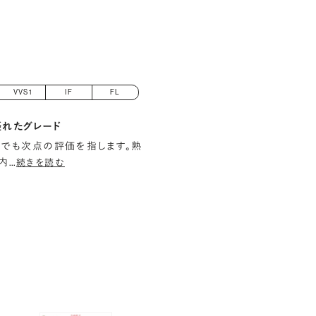
VVS1
IF
FL
優れたグレード
でも次点の評価を指します。熟
内
…
続きを読む