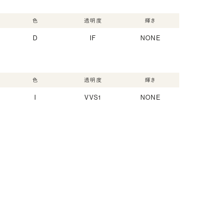
色
透明度
輝き
D
IF
NONE
色
透明度
輝き
I
VVS1
NONE