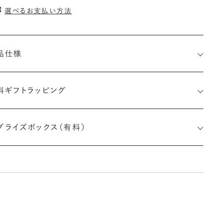
選べるお支払い方法
品仕様
料ギフトラッピング
7511282623
プライズボックス（有料）
さx幅×深さ)