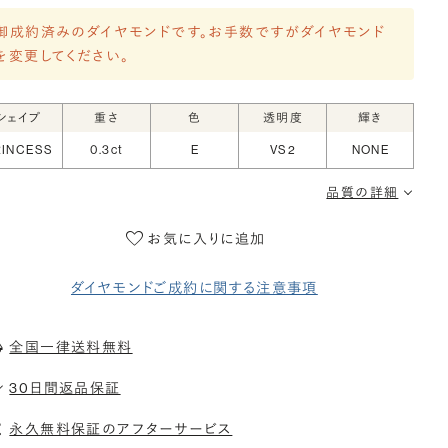
御成約済みのダイヤモンドです。お手数ですがダイヤモンド
を変更してください。
シェイプ
重さ
色
透明度
輝き
RINCESS
0.3ct
E
VS2
NONE
品質の詳細
お気に入りに追加
ダイヤモンドご成約に関する注意事項
全国一律送料無料
30日間返品保証
永久無料保証のアフターサービス