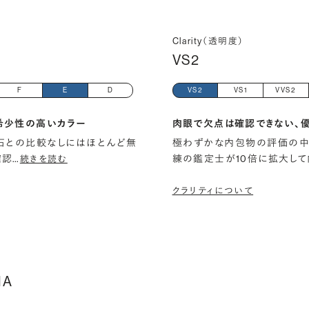
Clarity（透明度）
VS2
F
E
D
VS2
VS1
VVS2
希少性の高いカラー
肉眼で欠点は確認できない、
石との比較なしにはほとんど無
極わずかな内包物の評価の中
確認
…
練の鑑定士が10倍に拡大して
続きを読む
クラリティについて
IA