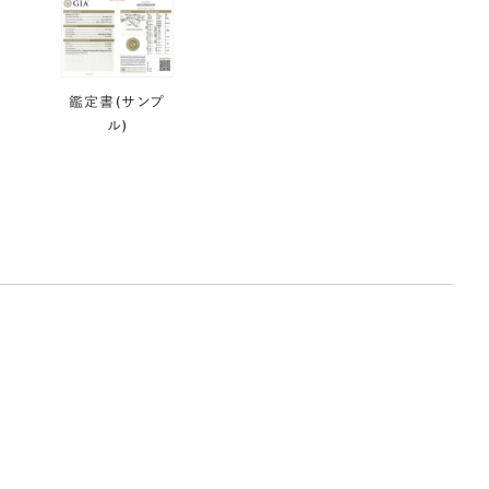
鑑定書(サンプ
ル)