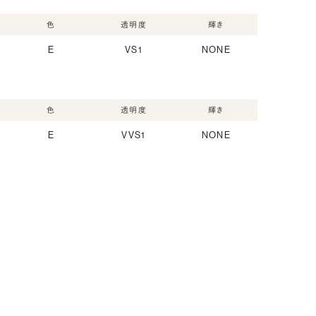
色
透明度
輝き
E
VS1
NONE
色
透明度
輝き
E
VVS1
NONE