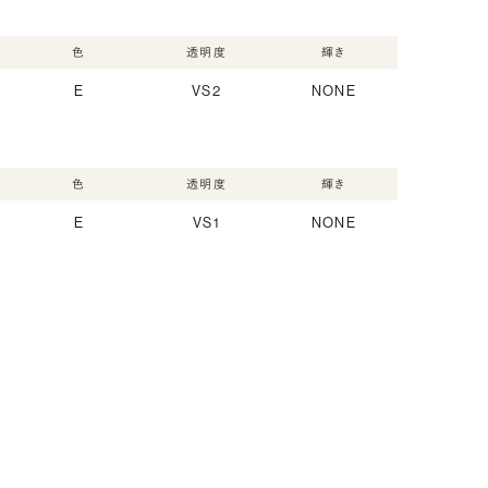
色
透明度
輝き
E
VS2
NONE
色
透明度
輝き
E
VS1
NONE