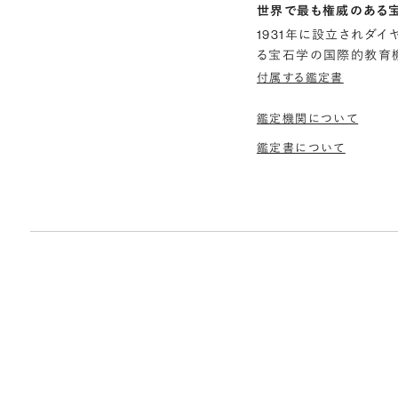
世界で最も権威のある
1931年に設立されダ
る宝石学の国際的教育機
付属する鑑定書
鑑定機関について
鑑定書について