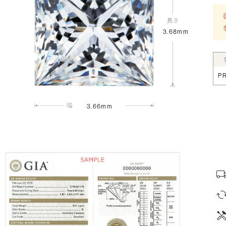
3.68mm
P
3.66mm