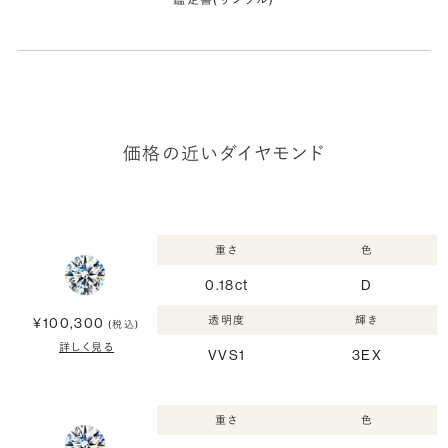
価格の近いダイヤモンド
重さ
色
0.18ct
D
透明度
輝き
¥100,300
(税込)
詳しく見る
VVS1
3EX
重さ
色