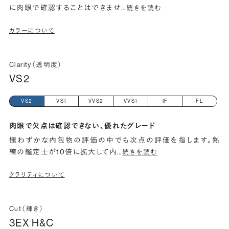
に肉眼で確認することはできませ
…
続きを読む
カラーについて
Clarity（透明度）
VS2
VS2
VS1
VVS2
VVS1
IF
FL
肉眼で欠点は確認できない、優れたグレード
極わずかな内包物の評価の中でも次点の評価を指します。熟
練の鑑定士が10倍に拡大して内
…
続きを読む
クラリティについて
Cut（輝き）
3EX H&C