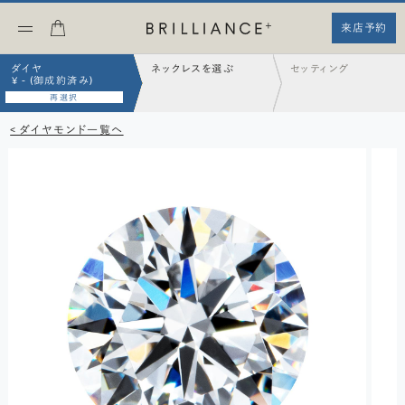
来店予約
ダイヤ
ネックレスを選ぶ
セッティング
¥ - (御成約済み)
再選択
< ダイヤモンド一覧へ