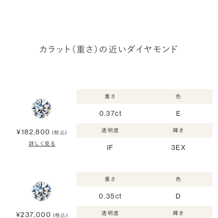
カラット（重さ）の近いダイヤモンド
重さ
色
0.37ct
E
透明度
輝き
¥182,800
(税込)
詳しく見る
IF
3EX
重さ
色
0.35ct
D
透明度
輝き
¥237,000
(税込)