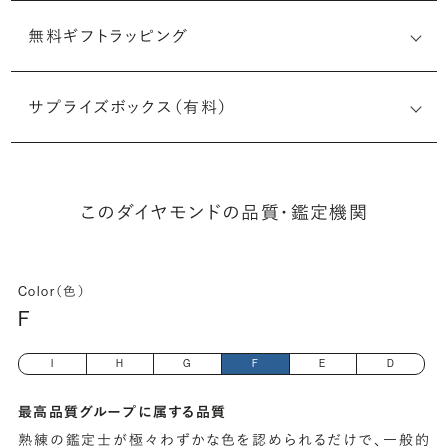
無料ギフトラッピング
6512052748
サプライズボックス（有料）
(最小直径-最大直径×深さ)
このダイヤモンドの品質・鑑定機関
Color（色）
F
I
H
G
F
E
D
最高品質グループに属する品質
熟練の鑑定士が極々わずかな色を認められるだけで、一般的