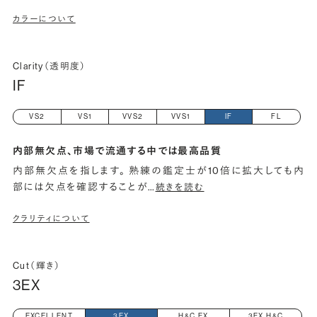
カラーについて
Clarity（透明度）
IF
VS2
VS1
VVS2
VVS1
IF
FL
内部無欠点、市場で流通する中では最高品質
内部無欠点を指します。 熟練の鑑定士が10倍に拡大しても内
部には欠点を確認することが
…
続きを読む
クラリティについて
Cut（輝き）
3EX
EXCELLENT
3EX
H&C EX
3EX H&C