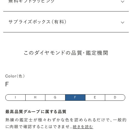
無料ギフトラッピング
1499753960
サプライズボックス（有料）
(最小直径-最大直径×深さ)
このダイヤモンドの品質・鑑定機関
Color（色）
F
I
H
G
F
E
D
最高品質グループに属する品質
熟練の鑑定士が極々わずかな色を認められるだけで、一般的
に肉眼で確認することはできませ
…
続きを読む