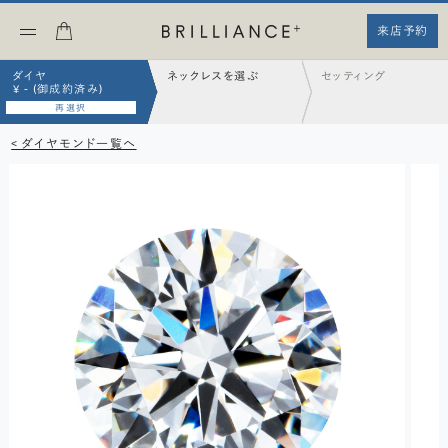
来店予約
ダイヤ
ネックレスを選ぶ
セッティング
¥ - (御成約済み)
再選択
< ダイヤモンド一覧へ