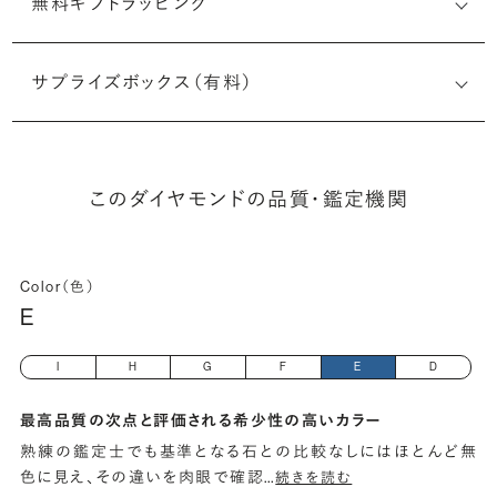
無料ギフトラッピング
1497114531
サプライズボックス（有料）
(長さx幅×深さ)
このダイヤモンドの品質・鑑定機関
Color（色）
E
I
H
G
F
E
D
最高品質の次点と評価される希少性の高いカラー
熟練の鑑定士でも基準となる石との比較なしにはほとんど無
色に見え、その違いを肉眼で確認
…
続きを読む