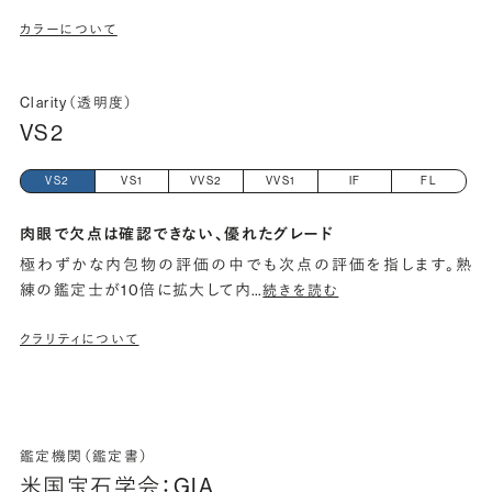
カラーについて
Clarity（透明度）
VS2
VS2
VS1
VVS2
VVS1
IF
FL
肉眼で欠点は確認できない、優れたグレード
極わずかな内包物の評価の中でも次点の評価を指します。熟
練の鑑定士が10倍に拡大して内
…
続きを読む
クラリティについて
鑑定機関（鑑定書）
米国宝石学会：GIA