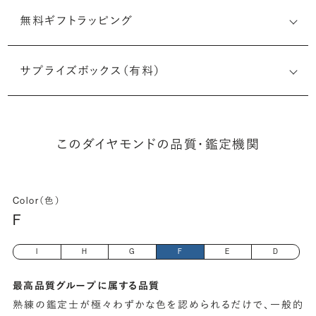
無料ギフトラッピング
6492132568
サプライズボックス（有料）
(長さx幅×深さ)
このダイヤモンドの品質・鑑定機関
Color（色）
F
I
H
G
F
E
D
最高品質グループに属する品質
熟練の鑑定士が極々わずかな色を認められるだけで、一般的