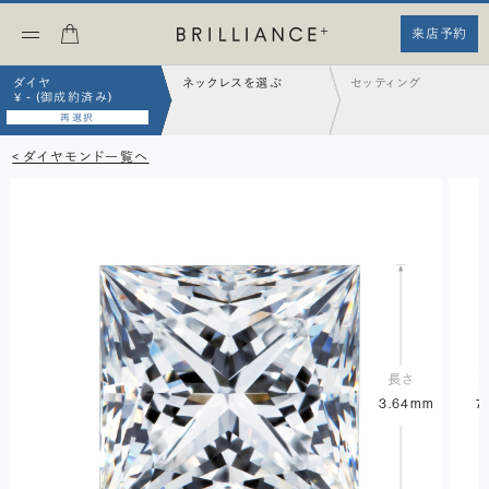
来店予約
ダイヤ
ネックレスを選ぶ
セッティング
¥ - (御成約済み)
再選択
< ダイヤモンド一覧へ
3.64mm
7