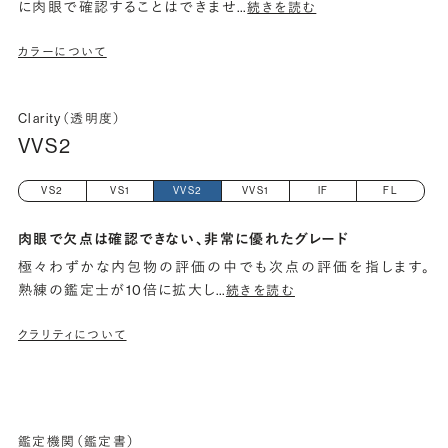
に肉眼で確認することはできませ
…
続きを読む
カラーについて
Clarity（透明度）
VVS2
VS2
VS1
VVS2
VVS1
IF
FL
肉眼で欠点は確認できない、非常に優れたグレード
極々わずかな内包物の評価の中でも次点の評価を指します。
熟練の鑑定士が10倍に拡大し
…
続きを読む
クラリティについて
鑑定機関（鑑定書）