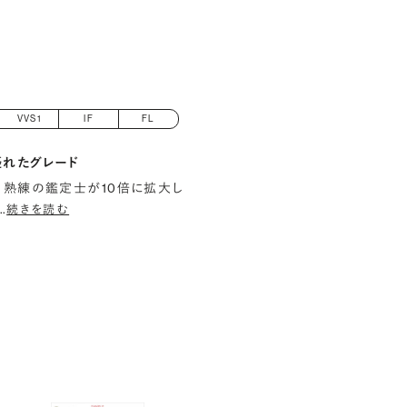
VVS1
IF
FL
優れたグレード
 熟練の鑑定士が10倍に拡大し
…
続きを読む