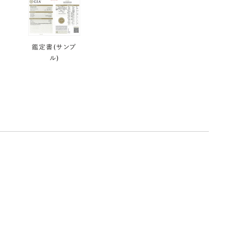
鑑定書(サンプ
ル)