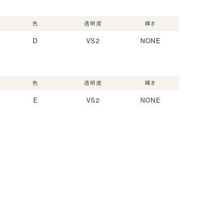
色
透明度
輝き
D
VS2
NONE
色
透明度
輝き
E
VS2
NONE