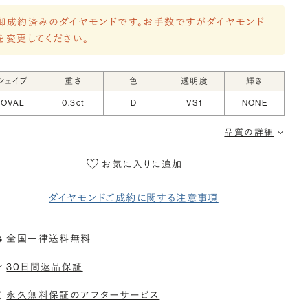
御成約済みのダイヤモンドです。お手数ですがダイヤモンド
を変更してください。
シェイプ
重さ
色
透明度
輝き
OVAL
0.3ct
D
VS1
NONE
品質の詳細
お気に入りに追加
ダイヤモンドご成約に関する注意事項
全国一律送料無料
30日間返品保証
永久無料保証のアフターサービス