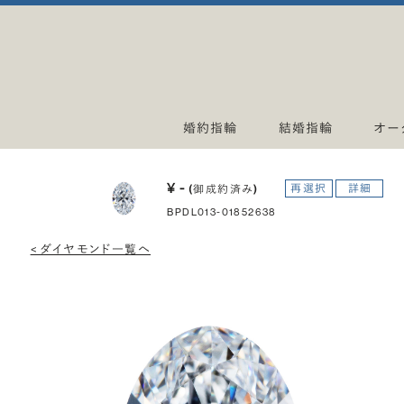
婚約指輪
結婚指輪
オー
¥ -
再選択
詳細
(御成約済み)
BPDL013-01852638
< ダイヤモンド一覧へ