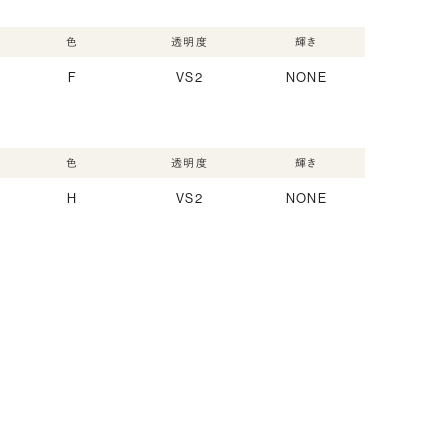
色
透明度
輝き
F
VS2
NONE
色
透明度
輝き
H
VS2
NONE