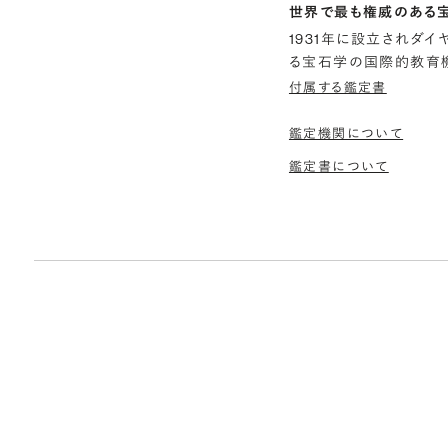
世界で最も権威のある
1931年に設立されダ
る宝石学の国際的教育機
付属する鑑定書
鑑定機関について
鑑定書について