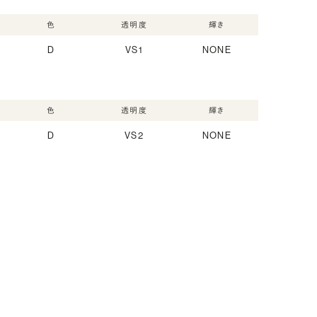
色
透明度
輝き
D
VS1
NONE
色
透明度
輝き
D
VS2
NONE