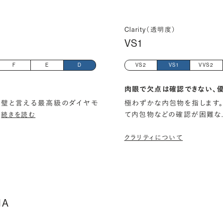
Clarity（透明度）
VS1
F
E
D
VS2
VS1
VVS2
肉眼で欠点は確認できない、
璧と言える最高級のダイヤモ
極わずかな内包物を指します。
…
て内包物などの確認が困難な
続きを読む
クラリティについて
IA