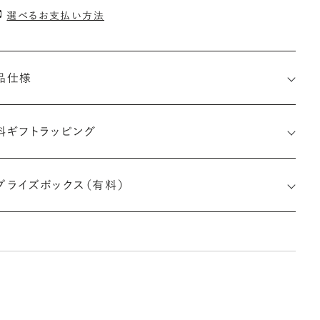
選べるお支払い方法
品仕様
料ギフトラッピング
7496086986
プライズボックス（有料）
さx幅×深さ)