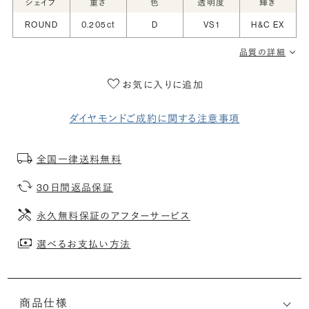
シェイプ
重さ
色
透明度
輝き
ROUND
0.205ct
D
VS1
H&C EX
品質の詳細
お気に入りに追加
ダイヤモンドご成約に関する注意事項
全国一律送料無料
30日間返品保証
永久無料保証のアフターサービス
選べるお支払い方法
商品仕様