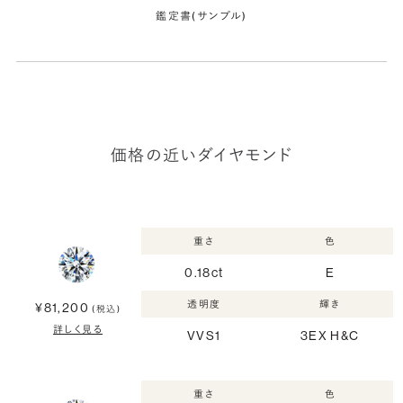
鑑定書(サンプル)
価格の近いダイヤモンド
重さ
色
0.18ct
E
透明度
輝き
¥81,200
(税込)
詳しく見る
VVS1
3EX H&C
重さ
色