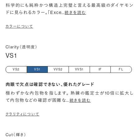
科学的にも純粋かつ構造上完璧と言える最高級のダイヤモン
ドに見られるカラー。「Exce
…
続きを読む
カラーについて
Clarity（透明度）
VS1
VS2
VS1
VVS2
VVS1
IF
FL
肉眼で欠点は確認できない、優れたグレード
極わずかな内包物を指します。 熟練の鑑定士が10倍に拡大し
て内包物などの確認が困難な
…
続きを読む
クラリティについて
Cut（輝き）