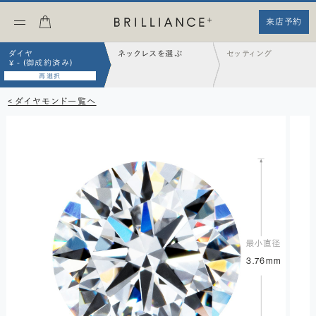
来店予約
ダイヤ
ネックレスを選ぶ
セッティング
¥ - (御成約済み)
再選択
< ダイヤモンド一覧へ
3.76mm