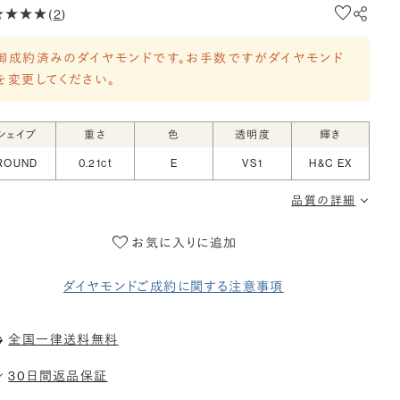
(
2
)
御成約済みのダイヤモンドです。お手数ですがダイヤモンド
を変更してください。
シェイプ
重さ
色
透明度
輝き
ROUND
0.21ct
E
VS1
H&C EX
品質の詳細
お気に入りに追加
ダイヤモンドご成約に関する注意事項
全国一律送料無料
30日間返品保証