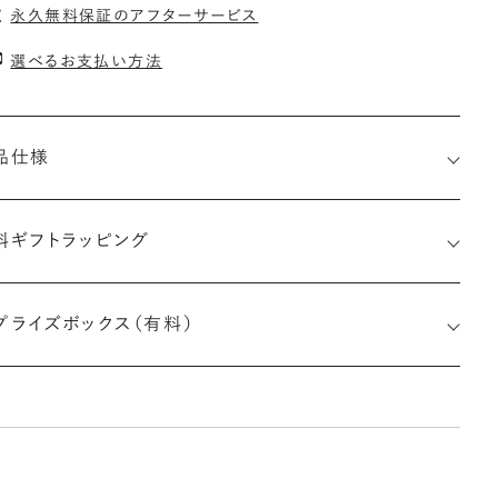
永久無料保証のアフターサービス
選べるお支払い方法
品仕様
料ギフトラッピング
小直径-最大直径×深さ)
プライズボックス（有料）