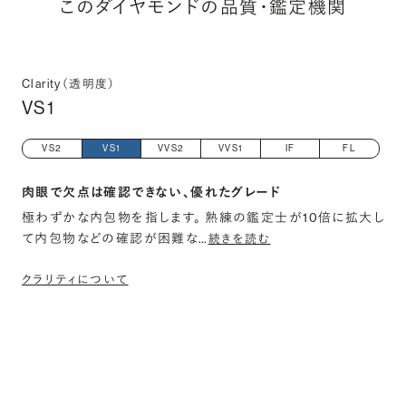
このダイヤモンドの品質・鑑定機関
Clarity（透明度）
VS1
VS2
VS1
VVS2
VVS1
IF
FL
肉眼で欠点は確認できない、優れたグレード
極わずかな内包物を指します。 熟練の鑑定士が10倍に拡大し
て内包物などの確認が困難な
…
続きを読む
クラリティについて