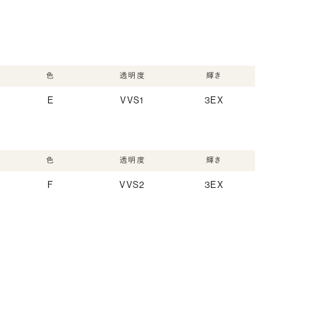
色
透明度
輝き
E
VVS1
3EX
色
透明度
輝き
F
VVS2
3EX