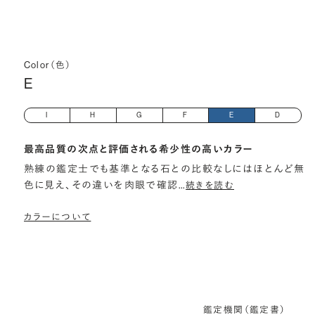
Color（色）
E
I
H
G
F
E
D
最高品質の次点と評価される希少性の高いカラー
熟練の鑑定士でも基準となる石との比較なしにはほとんど無
色に見え、その違いを肉眼で確認
…
続きを読む
カラーについて
鑑定機関（鑑定書）