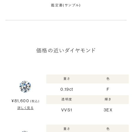
鑑定書(サンプル)
価格の近いダイヤモンド
重さ
色
0.19ct
F
透明度
輝き
¥81,600
(税込)
詳しく見る
VVS1
3EX
重さ
色