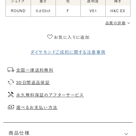
シェイプ
重さ
色
透明度
輝き
ROUND
0.203ct
F
VS1
H&C EX
品質の詳細
お気に入りに追加
ダイヤモンドご成約に関する注意事項
全国一律送料無料
30日間返品保証
永久無料保証のアフターサービス
選べるお支払い方法
商品仕様