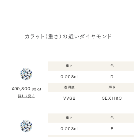
カラット（重さ）の近いダイヤモンド
重さ
色
0.208ct
D
透明度
輝き
¥99,300
(税込)
詳しく見る
VVS2
3EX H&C
重さ
色
0.203ct
E