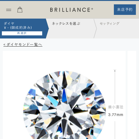
来店予約
ダイヤ
ネックレスを選ぶ
セッティング
¥ - (御成約済み)
再選択
< ダイヤモンド一覧へ
3.77mm