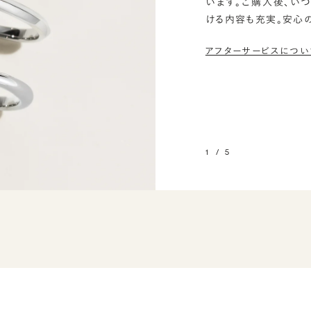
います。ご購入後、い
ける内容も充実。安心
アフターサービスについ
1
/
5