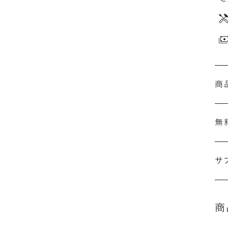
商
無
サ
商