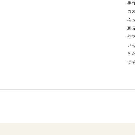
手
ロ
ふ
耳
や
い
き
です