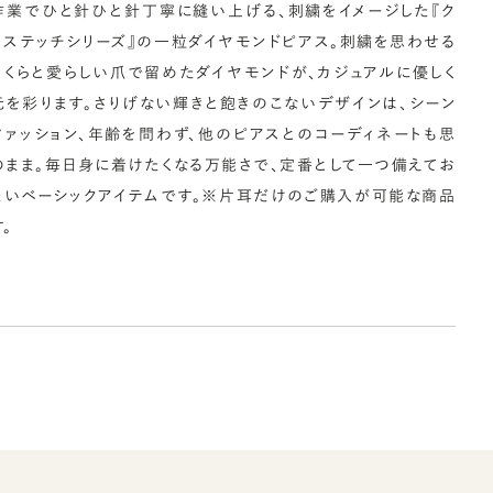
作業でひと針ひと針丁寧に縫い上げる、刺繍をイメージした『ク
スステッチシリーズ』の一粒ダイヤモンドピアス。刺繍を思わせる
っくらと愛らしい爪で留めたダイヤモンドが、カジュアルに優しく
元を彩ります。さりげない輝きと飽きのこないデザインは、シーン
ファッション、年齢を問わず、他のピアスとのコーディネートも思
のまま。毎日身に着けたくなる万能さで、定番として一つ備えてお
たいベーシックアイテムです。※片耳だけのご購入が可能な商品
。